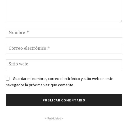
Comentario:
No
Co
ele
Sit
we
Guardar mi nombre, correo electrónico y sitio web en este
navegador la próxima vez que comente.
- Publicidad -