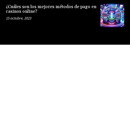
¿Cuáles son los mejores métodos de pago en
casinos online?
15 octubre, 2023