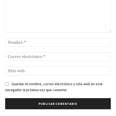
Comentario:
No
Co
ele
Sit
we
Guardar mi nombre, correo electrónico y sitio web en este
navegador la próxima vez que comente.