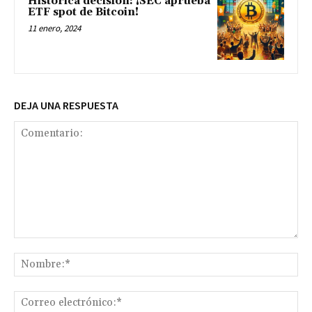
Histórica decisión: ¡SEC aprueba
ETF spot de Bitcoin!
11 enero, 2024
DEJA UNA RESPUESTA
Comentario:
No
Co