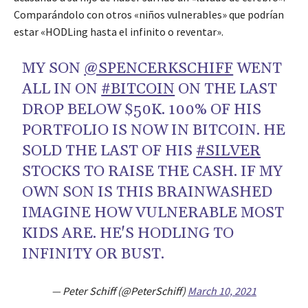
Comparándolo con otros «niños vulnerables» que podrían
estar «HODLing hasta el infinito o reventar».
MY SON
@SPENCERKSCHIFF
WENT
ALL IN ON
#BITCOIN
ON THE LAST
DROP BELOW $50K. 100% OF HIS
PORTFOLIO IS NOW IN BITCOIN. HE
SOLD THE LAST OF HIS
#SILVER
STOCKS TO RAISE THE CASH. IF MY
OWN SON IS THIS BRAINWASHED
IMAGINE HOW VULNERABLE MOST
KIDS ARE. HE'S HODLING TO
INFINITY OR BUST.
— Peter Schiff (@PeterSchiff)
March 10, 2021