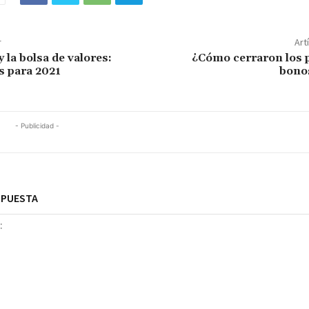
r
Art
y la bolsa de valores:
¿Cómo cerraron los p
s para 2021
bono
- Publicidad -
SPUESTA