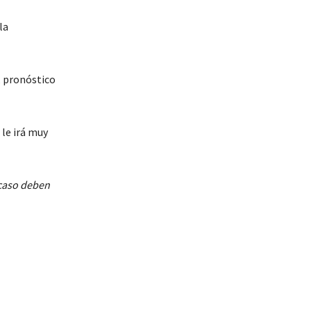
la
, pronóstico
 le irá muy
 caso deben