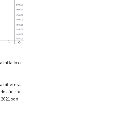
a inflado o
a billeteras
endo aún con
e 2021 son