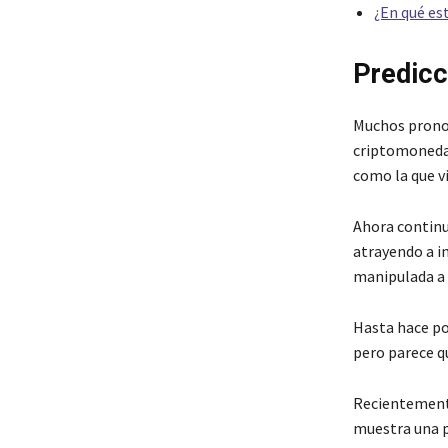
¿En qué es
Predicc
Muchos pronos
criptomonedas
como la que v
Ahora continu
atrayendo a i
manipulada a 
Hasta hace po
pero parece q
Recientemente
muestra una pr