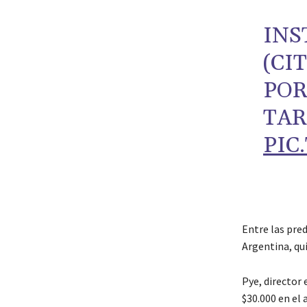
INS
(CI
POR
TAR
PIC
Entre las pre
Argentina, qui
Pye, director 
$30.000 en el 