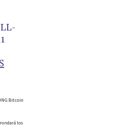
LL-
1
S
 ONG Bitcoin
 rondará los