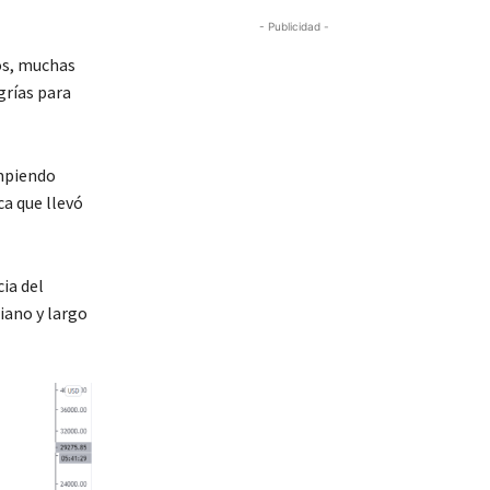
- Publicidad -
os, muchas
grías para
ompiendo
ca que llevó
ia del
iano y largo