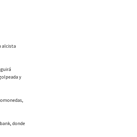
 alcista
eguirá
golpeada y
ptomonedas,
ibank, donde