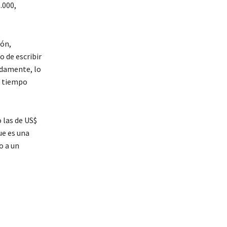
.000,
ión,
o de escribir
adamente, lo
e tiempo
 las de US$
ue es una
o a un