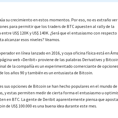
núa su crecimiento en estos momentos. Por eso, no es extraño ver 
nes para permitir que los traders de BTC apuesten al rally de la
entre US$ 120K y US$ 140K. ¿Será que el entusiasmo con respecto 
a alcanzar esos niveles? Veamos.
operador en línea lanzado en 2016, y cuya oficina física está en Ám
ágina web «Deribit» proviene de las palabras Derivatives y Bitcoin
inal de la compañía es un experimentado comerciante de opciones
de los años 90 y también es un entusiasta de Bitcoin.
s sus opciones de Bitcoin se han hecho populares en el mundo de 
, y estas permiten medir de cierta forma el entusiasmo u optim
rten en BTC. La gente de Deribit aparentemente piensa que aposta
oin de US$ 100.000 es una buena idea durante este mes.