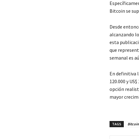
Específicamen
Bitcoin se sup
Desde entonce
alcanzando los
esta publicac
que represent
semanal es aú
En definitiva 
120.000 y US$
opción realis
mayor crecimi
TAGS
Bitcoin