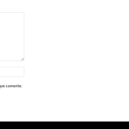
Sitio
web:
 que comente.