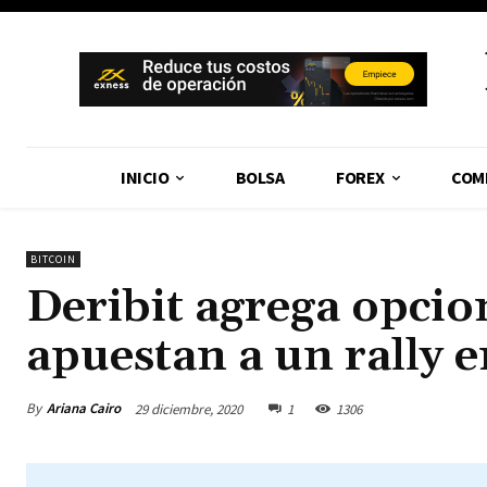
INICIO
BOLSA
FOREX
COM
BITCOIN
Deribit agrega opcio
apuestan a un rally 
By
Ariana Cairo
29 diciembre, 2020
1
1306