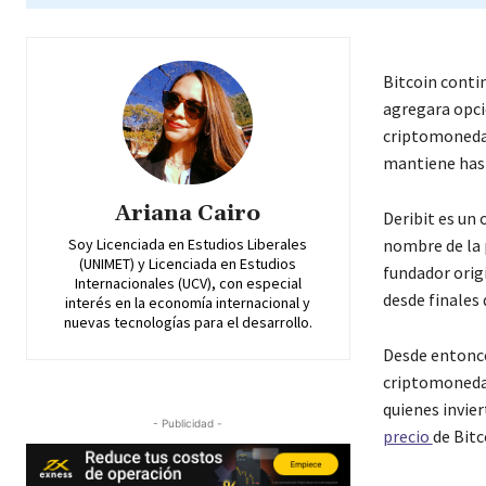
Bitcoin conti
agregara opcio
criptomoneda 
mantiene hast
Ariana Cairo
Deribit es un 
nombre de la p
Soy Licenciada en Estudios Liberales
(UNIMET) y Licenciada en Estudios
fundador orig
Internacionales (UCV), con especial
desde finales 
interés en la economía internacional y
nuevas tecnologías para el desarrollo.
Desde entonce
criptomonedas
quienes invie
- Publicidad -
precio
de Bitc