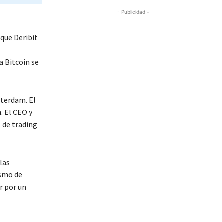
- Publicidad -
que Deribit
a Bitcoin se
sterdam. El
. El CEO y
 de trading
las
ismo de
r por un