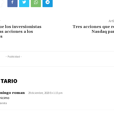
r
Art
ue los inversionistas
Tres acciones que 
as acciones a los
Nasdaq par
es
- Publicidad -
TARIO
mingo roman
29 diciembre, 2020 En 1:15 pm
nicimo
uesta