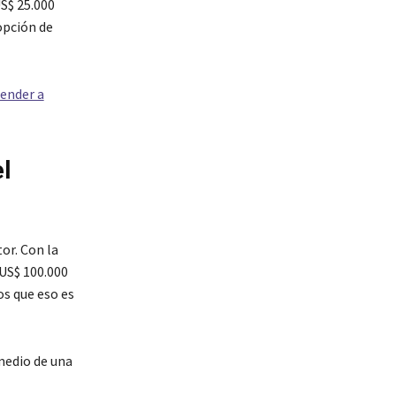
S$ 25.000
opción de
render a
l
or. Con la
 US$ 100.000
s que eso es
medio de una