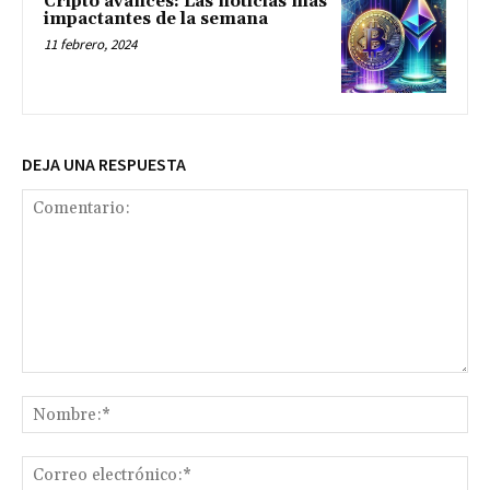
Cripto avances: Las noticias más
impactantes de la semana
11 febrero, 2024
DEJA UNA RESPUESTA
Comentario:
No
Co
ele