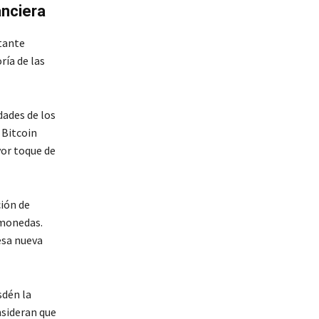
anciera
rtante
ría de las
dades de los
 Bitcoin
yor toque de
ión de
 monedas.
esa nueva
sdén la
nsideran que