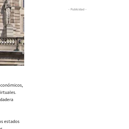
- Publicidad -
 económicos,
irtuales.
rdadera
os estados
s,