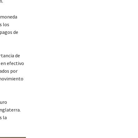
n.
a moneda
s los
 pagos de
rtancia de
 en efectivo
tados por
 movimiento
turo
nglaterra.
s la