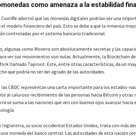
omonedas como amenaza a la estabilidad fin
 Cunliffe advirtió que las monedas digitales podrían ser una impo
el modelo financiero del país. Esto se debe a que la inmensa mayo
tán controladas por el sistema bancario tradicional.
so, algunas como Monero son absolutamente secretas y las capaci
ara ver sus movimientos son nulas. Actualmente, la Blockchain de
 fork llamado Taproot. Este, entre otras características, da un ma
cho que podría no ser del agrado de las autoridades.
 las CBDC representan una carta importante para los estados-nac
nte al caluroso recibimiento de las personas hacia Bitcoin y otras
rra se suma a las naciones que ven con buenos ojos avanzar hacia 
ología.
e Inglaterra, su socio occidental Estados Unidos, trata con más de
e una moneda del banco central. Las autoridades de esta nación co