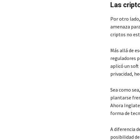
Las cript
Por otro lado,
amenaza para 
criptos no es
Más allá de e
reguladores p
aplicó un soft
privacidad, he
Sea como sea,
plantarse fre
Ahora Inglate
forma de tecn
A diferencia d
posibilidad d