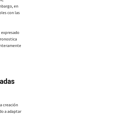
embargo, en
les con las
o expresado
pronostica
 enteramente
gadas
a creación
ndo a adaptar