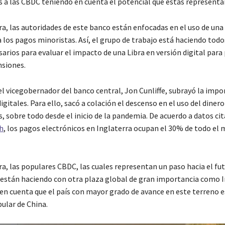
 a las CBDC teniendo en cuenta el potencial que estas representa
a, las autoridades de este banco están enfocadas en el uso de un
 los pagos minoristas. Así, el grupo de trabajo está haciendo todo
arios para evaluar el impacto de una Libra en versión digital para
siones.
el vicegobernador del banco central, Jon Cunliffe, subrayó la impo
gitales. Para ello, sacó a colación el descenso en el uso del dinero
s, sobre todo desde el inicio de la pandemia. De acuerdo a datos ci
h
, los pagos electrónicos en Inglaterra ocupan el 30% de todo el
a, las populares CBDC, las cuales representan un paso hacia el fu
e están haciendo con otra plaza global de gran importancia como I
en cuenta que el país con mayor grado de avance en este terreno e
ular de China.