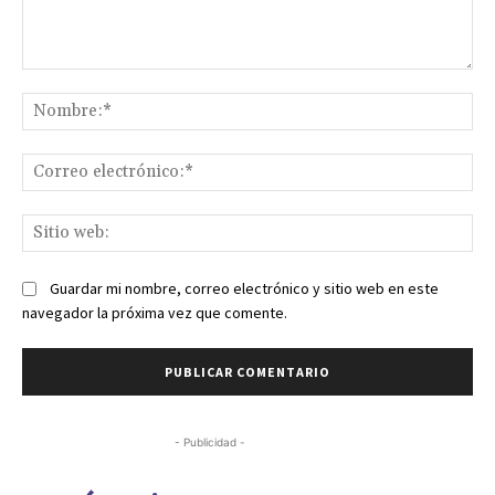
Comentario:
No
Co
ele
Sit
we
Guardar mi nombre, correo electrónico y sitio web en este
navegador la próxima vez que comente.
- Publicidad -