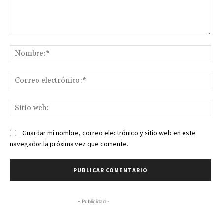
Comentario:
No
Co
ele
Sit
we
Guardar mi nombre, correo electrónico y sitio web en este
navegador la próxima vez que comente.
- Publicidad -