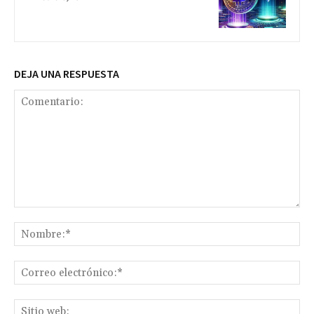
DEJA UNA RESPUESTA
Comentario:
No
Co
ele
Sit