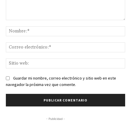
Comentario:
No
Co
ele
Sit
we
Guardar mi nombre, correo electrónico y sitio web en este
navegador la próxima vez que comente.
- Publicidad -