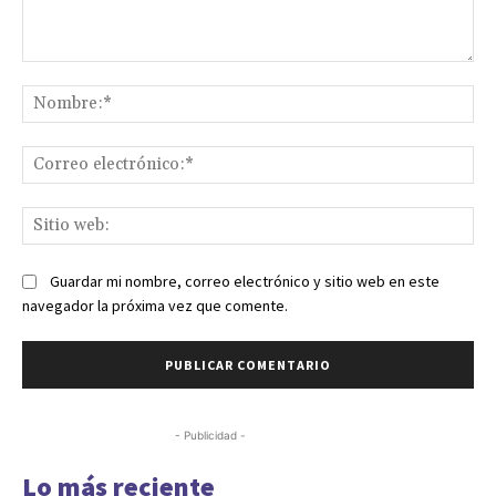
Comentario:
No
Co
ele
Sit
we
Guardar mi nombre, correo electrónico y sitio web en este
navegador la próxima vez que comente.
- Publicidad -
Lo más reciente