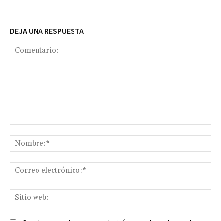
DEJA UNA RESPUESTA
Comentario:
No
Co
ele
Sit
we