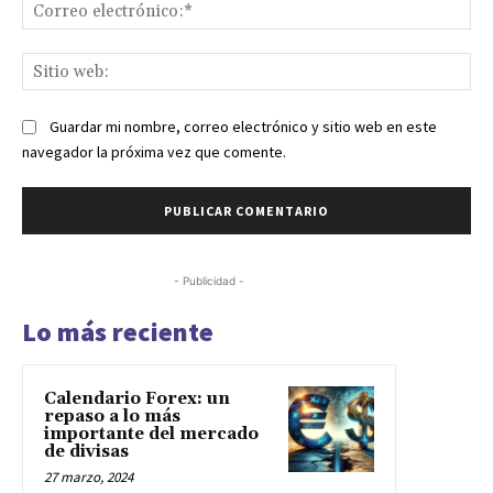
Co
ele
Sit
we
Guardar mi nombre, correo electrónico y sitio web en este
navegador la próxima vez que comente.
- Publicidad -
Lo más reciente
Calendario Forex: un
repaso a lo más
importante del mercado
de divisas
27 marzo, 2024