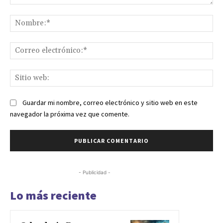
Comentario:
No
Co
ele
Sit
we
Guardar mi nombre, correo electrónico y sitio web en este
navegador la próxima vez que comente.
- Publicidad -
Lo más reciente