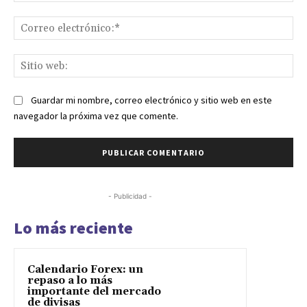
Co
ele
Sit
we
Guardar mi nombre, correo electrónico y sitio web en este
navegador la próxima vez que comente.
- Publicidad -
Lo más reciente
Calendario Forex: un
repaso a lo más
importante del mercado
de divisas