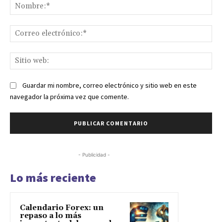
No
Co
ele
Sit
we
Guardar mi nombre, correo electrónico y sitio web en este
navegador la próxima vez que comente.
- Publicidad -
Lo más reciente
Calendario Forex: un
repaso a lo más