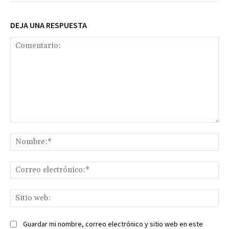
DEJA UNA RESPUESTA
Comentario:
No
Co
ele
Sit
we
Guardar mi nombre, correo electrónico y sitio web en este