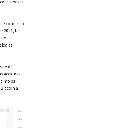
cativa hasta
r de comercio
e 2021, las
 de
dida es
ejan de
as acciones
ltimo es
Bitcoin a