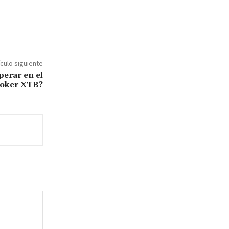
ículo siguiente
perar en el
oker XTB?