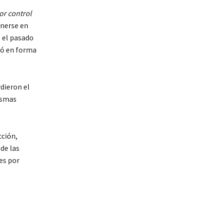
or control
enerse en
 el pasado
zó en forma
dieron el
ismas
cción,
de las
es por