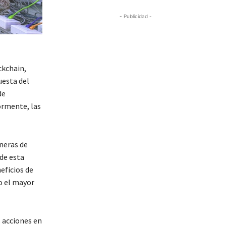
- Publicidad -
ckchain,
uesta del
de
ormente, las
neras de
 de esta
eficios de
o el mayor
s acciones en