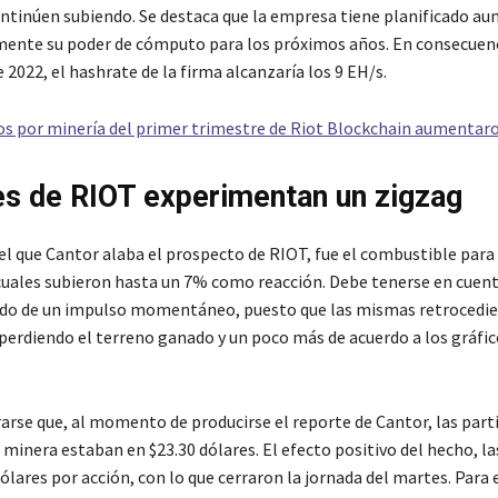
ntinúen subiendo. Se destaca que la empresa tiene planificado a
ente su poder de cómputo para los próximos años. En consecuenc
e 2022, el hashrate de la firma alcanzaría los 9 EH/s.
os por minería del primer trimestre de Riot Blockchain aumenta
s de RIOT experimentan un zigzag
el que Cantor alaba el prospecto de RIOT, fue el combustible para
 cuales subieron hasta un 7% como reacción. Debe tenerse en cuen
ado de un impulso momentáneo, puesto que las mismas retrocedi
erdiendo el terreno ganado y un poco más de acuerdo a los gráfi
arse que, al momento de producirse el reporte de Cantor, las part
 minera estaban en $23.30 dólares. El efecto positivo del hecho, l
ólares por acción, con lo que cerraron la jornada del martes. Para 