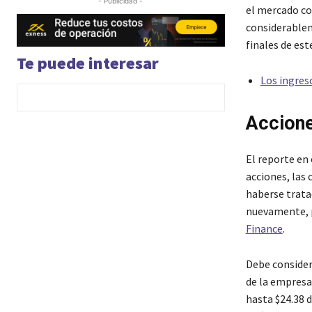
- Publicidad -
el mercado co
considerablem
finales de est
Te puede interesar
Los ingres
Accione
El reporte en 
acciones, las
haberse trat
nuevamente, p
Finance
.
Debe consider
de la empresa
hasta $24.38 d