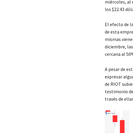
miércoles, al
los $22.43 dól
El efecto de l
de esta empres
mismas vienen
diciembre, la
cercana al 50
A pesar de es
expresar algu
de RIOT subie
testimonio de
través de ellas