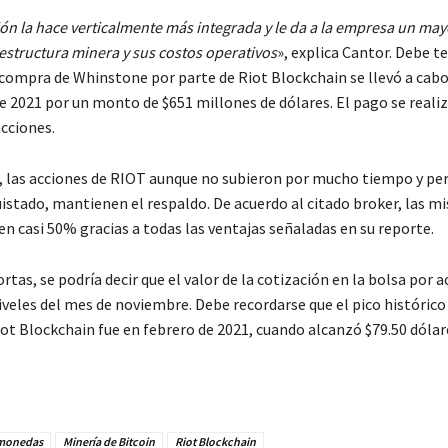
ón la hace verticalmente más integrada y le da a la empresa un may
estructura minera y sus costos operativos
», explica Cantor. Debe t
 compra de Whinstone por parte de Riot Blockchain se llevó a cabo
de 2021 por un monto de $651 millones de dólares. El pago se reali
acciones.
 las acciones de RIOT aunque no subieron por mucho tiempo y per
istado, mantienen el respaldo. De acuerdo al citado broker, las m
en casi 50% gracias a todas las ventajas señaladas en su reporte.
rtas, se podría decir que el valor de la cotización en la bolsa por a
niveles del mes de noviembre. Debe recordarse que el pico histórico 
iot Blockchain fue en febrero de 2021, cuando alcanzó $79.50 dólar
monedas
Minería de Bitcoin
Riot Blockchain