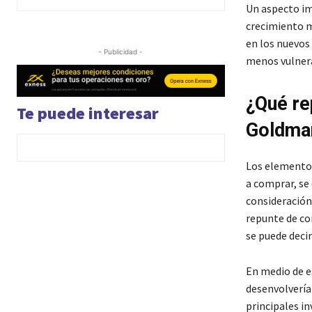
Un aspecto im
crecimiento m
en los nuevos
- Publicidad -
menos vulnera
¿Qué re
Te puede interesar
Goldma
Los elementos
a comprar, se
consideración,
repunte de co
se puede deci
En medio de es
desenvolverían
principales in