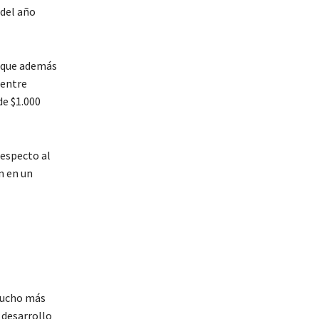
 del año
 que además
 entre
de $1.000
respecto al
n en un
ucho más
 desarrollo