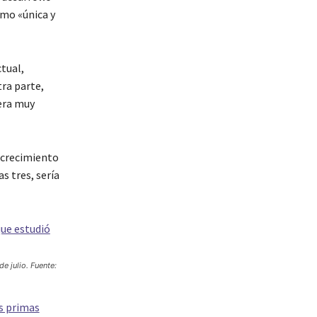
omo «única y
tual,
tra parte,
era muy
 crecimiento
s tres, sería
 julio. Fuente:
as primas