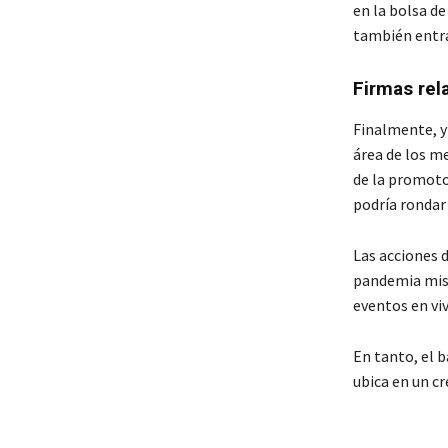
en la bolsa d
también entra
Firmas rel
Finalmente, y
área de los m
de la promoto
podría rondar 
Las acciones 
pandemia mism
eventos en vi
En tanto, el 
ubica en un c