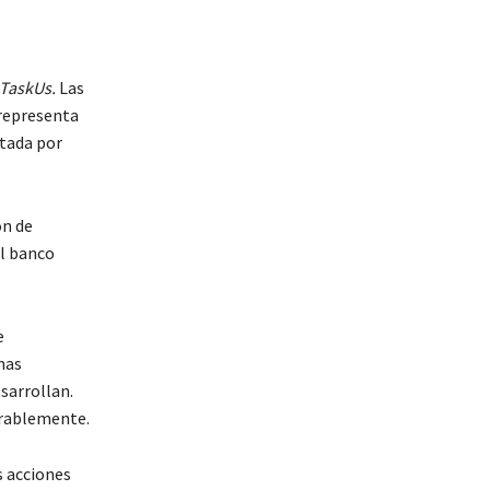
TaskUs.
Las
 representa
atada por
ón de
el banco
e
mas
sarrollan.
erablemente.
s acciones