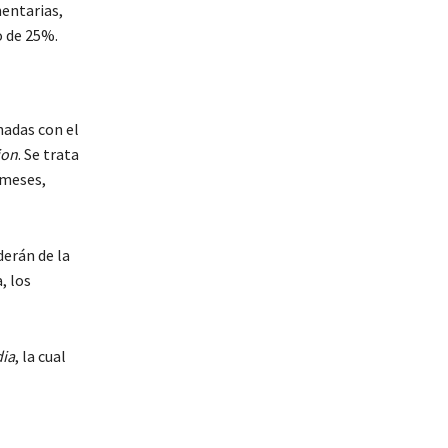
mentarias,
o de 25%.
nadas con el
ion
. Se trata
 meses,
erán de la
, los
ia
, la cual