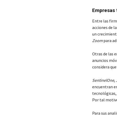
Empresas t
Entre las fir
acciones de l
un crecimient
Zoom
para ad
Otras de las 
anuncios móvi
considera que
SentinelOne
,
encuentran en
tecnológicas, 
Por tal motiv
Para sus anali