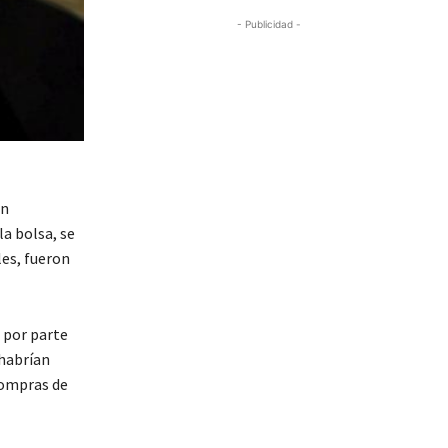
- Publicidad -
en
a bolsa, se
les, fueron
 por parte
 habrían
compras de