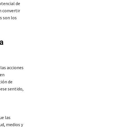
otencial de
n convertir
s son los
a
las acciones
 en
ción de
 ese sentido,
ue las
ud, medios y