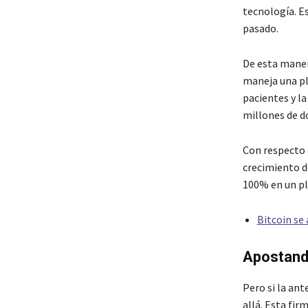
tecnología. E
pasado.
De esta manera
maneja una pl
pacientes y l
millones de dó
Con respecto 
crecimiento d
100% en un pl
Bitcoin se
Apostand
Pero si la an
allá. Esta fi