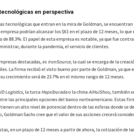
ecnológicas en perspectiva
mas tecnológicas que entran en la mira de Goldman, se encuentran
a empresa podrían alcanzar los $61 en el plazo de 12 meses, lo que
o de 88.3%. El papel de esta empresa es notable, ya que fue contr
ministrar, durante la pandemia, el servicio de clientes.
empresas destacadas, es
IronSource,
la cual se encarga de la creaci
les. La firma recibió el visto bueno por parte de Goldman, ya que 
 su crecimiento será de 23.7% en el mismo rango de 12 meses.
JD Logistics
, la turca
Hepsiburada
o la china
AiHuiShou,
también s
tre las principales opciones del banco norteamericano. Estas fir
tienen un alto nivel de potencial dentro de las esferas donde se de
o, Goldman Sachs cree que el valor de sus acciones crecerá consid
stas, en un plazo de 12 meses a partir de ahora, la cotización de la