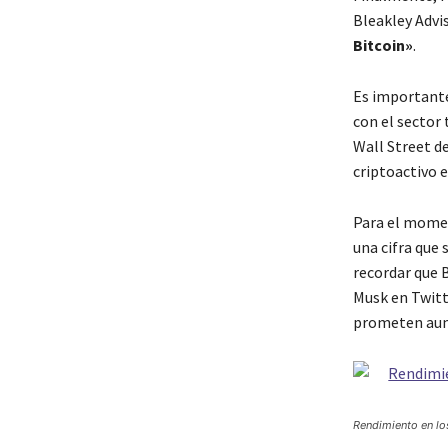
Bleakley Advi
Bitcoin»
.
Es importante
con el sector 
Wall Street d
criptoactivo e
Para el momen
una cifra que 
recordar que 
Musk en Twitt
prometen aume
Rendimiento en los