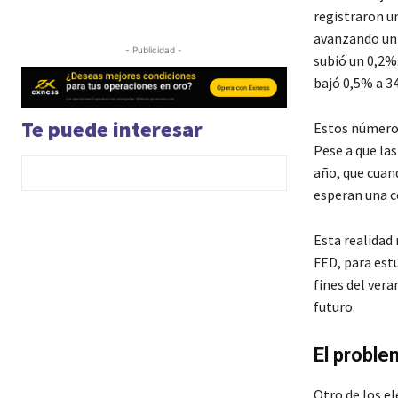
registraron u
avanzando un 
- Publicidad -
subió un 0,2%
bajó 0,5% a 34
Te puede interesar
Estos números
Pese a que la
año, que cuan
esperan una c
Esta realidad 
FED, para est
fines del vera
futuro.
El proble
Otro de los e