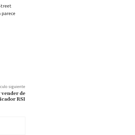
Street
n parece
ículo siguiente
y vender de
dicador RSI