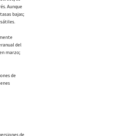
rés. Aunque
tasas bajas;
sátiles.
lmente
eranual del
 en marzo;
iones de
ienes
versiones de