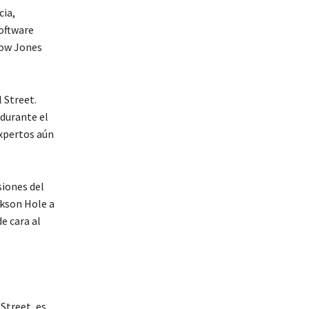
cia,
oftware
Dow Jones
 Street.
durante el
xpertos aún
siones del
ckson Hole a
e cara al
Street, es