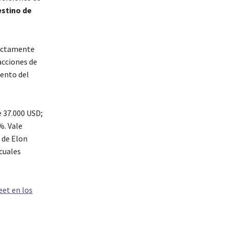
estino de
rectamente
acciones de
iento del
e 37.000 USD;
%. Vale
 de Elon
 cuales