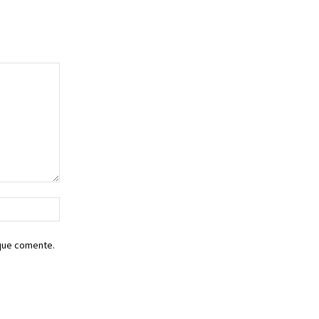
Sitio
web:
 que comente.