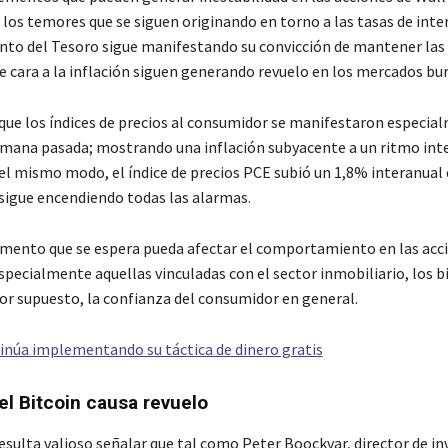
los temores que se siguen originando en torno a las tasas de inte
to del Tesoro sigue manifestando su convicción de mantener las 
e cara a la inflación siguen generando revuelo en los mercados bur
 que los índices de precios al consumidor se manifestaron especia
emana pasada; mostrando una inflación subyacente a un ritmo int
Del mismo modo, el índice de precios PCE subió un 1,8% interanual
 sigue encendiendo todas las alarmas.
emento que se espera pueda afectar el comportamiento en las acc
specialmente aquellas vinculadas con el sector inmobiliario, los b
por supuesto, la confianza del consumidor en general.
inúa implementando su táctica de dinero gratis
el Bitcoin causa revuelo
esulta valioso señalar que tal como Peter Boockvar, director de in