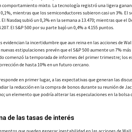
n comportamiento mixto. La tecnología registró una ligera ganan
0,1%, mientras que los semiconductores subieron casi un 3%. El s
. El Nasdaq subió un 0,3% en la semana a 13.470; mientras que el 
.207. El S&P 500 por su parte bajó un 0,4% a 4.155 puntos.
 evidencian la incertidumbre que aun reina en las acciones de Wall
s nuevas estipulaciones prevén que el S&P 500 aumente un 7% más 
do comenzó la temporada de informes del primer trimestre; los e
orrección de hasta 10% en un futuro cercano.
responde en primer lugar, a las expectativas que generan las discu
udiar la reducción en la compra de bonos durante su reunión de Ja
no; un elemento que podría alterar las especulaciones en la bolsa d
ma de las tasas de interés
lementos que pueden generar inestabilidad en las acciones de Wall 