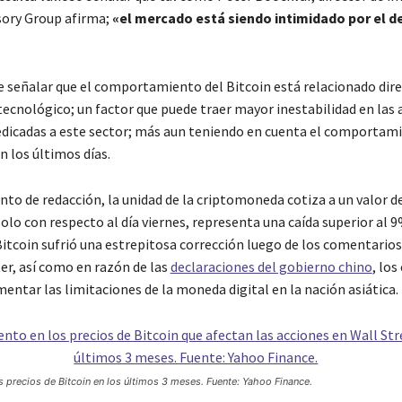
sory Group afirma;
«el mercado está siendo intimidado por el d
 señalar que el comportamiento del Bitcoin está relacionado di
tecnológico; un factor que puede traer mayor inestabilidad en las 
edicadas a este sector; más aun teniendo en cuenta el comportam
n los últimos días.
to de redacción, la unidad de la criptomoneda cotiza a un valor d
solo con respecto al día viernes, representa una caída superior al 9
Bitcoin sufrió una estrepitosa corrección luego de los comentarios
er, así como en razón de las
declaraciones del gobierno chino
, los
ntar las limitaciones de la moneda digital en la nación asiática.
 precios de Bitcoin en los últimos 3 meses. Fuente: Yahoo Finance.