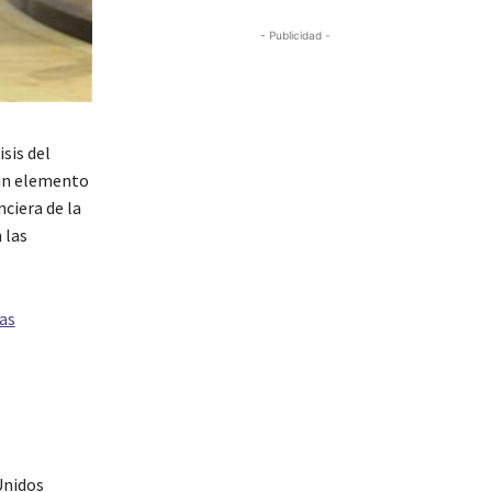
- Publicidad -
sis del
 un elemento
ciera de la
 las
as
Unidos