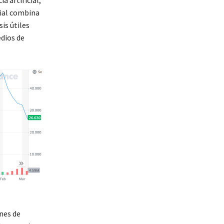
cial combina
is útiles
edios de
ones de