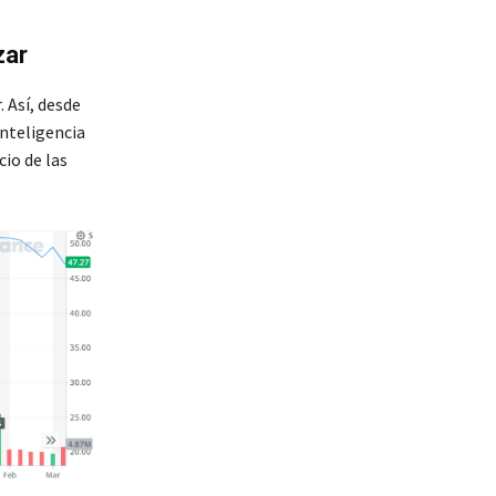
zar
 Así, desde
inteligencia
io de las