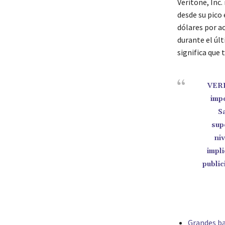
Veritone, Inc
desde su pico 
dólares por a
durante el últ
significa que
VERI
imp
S
sup
ni
impl
public
Grandes ba