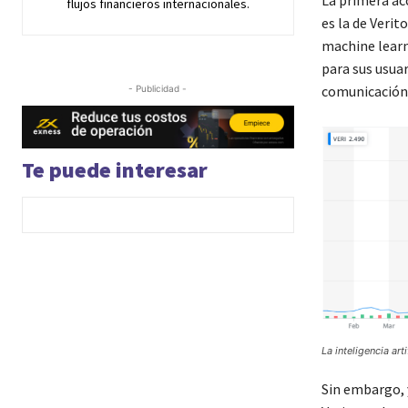
flujos financieros internacionales.
es la de Verit
machine learni
para sus usuar
comunicación 
- Publicidad -
Te puede interesar
La inteligencia ar
Sin embargo, y