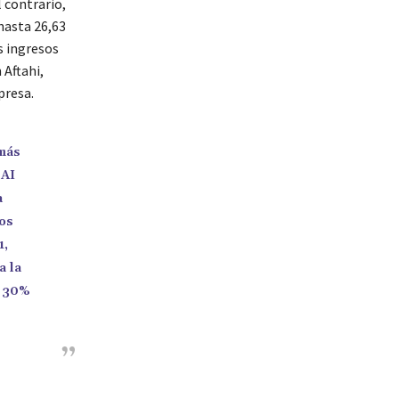
 contrario,
hasta 26,63
s ingresos
 Aftahi,
presa.
 más
 AI
a
los
1,
a la
(~30%