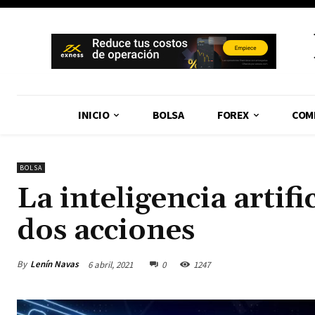
INICIO
BOLSA
FOREX
COM
BOLSA
La inteligencia artif
dos acciones
By
Lenín Navas
6 abril, 2021
0
1247