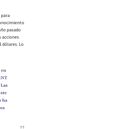
l para
 conocimiento
 año pasado
s acciones
1 dólares. Lo
 en
VRNT
 Las
este
o ha
sos