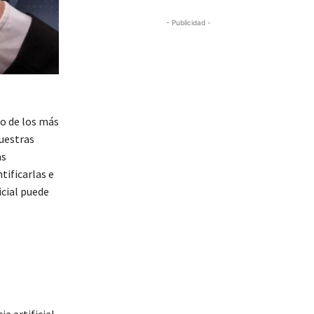
- Publicidad -
no de los más
uestras
as
tificarlas e
icial puede
a artificial,