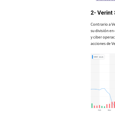
2- Verint
Contrario a Ve
su división e
y ciber operac
acciones de V