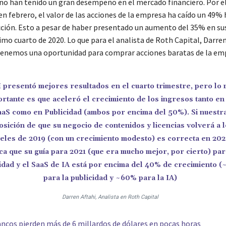
. no han tenido un gran desempeño en el mercado financiero. Por el
en febrero, el valor de las acciones de la empresa ha caído un 49% 
cción. Esto a pesar de haber presentado un aumento del 35% en su
imo cuarto de 2020. Lo que para el analista de Roth Capital, Darren
 tenemos una oportunidad para comprar acciones baratas de la em
 presentó mejores resultados en el cuarto trimestre, pero lo
ortante es que aceleró el crecimiento de los ingresos tanto en
aaS como en Publicidad (ambos por encima del 50%). Si nuestr
osición de que su negocio de contenidos y licencias volverá a 
veles de 2019 (con un crecimiento modesto) es correcta en 202
ica que su guía para 2021 (que era mucho mejor, por cierto) par
idad y el SaaS de IA está por encima del 40% de crecimiento 
para la publicidad y ~60% para la IA)
Darren Aftahi, Analista en Roth Capital
ncos pierden más de 6 millardos de dólares en pocas horas