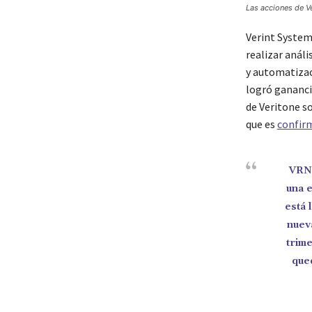
Las acciones de V
Verint Systems
realizar anál
y automatizac
logró ganancia
de Veritone so
que es
confir
VRNT
una e
está 
nuev
trime
que