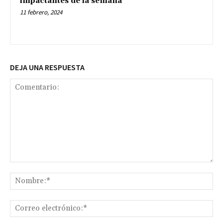
impactantes de la semana
11 febrero, 2024
DEJA UNA RESPUESTA
Comentario:
No
Co
ele