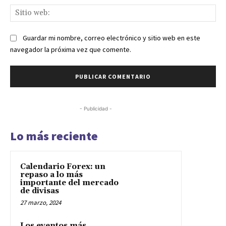
Sit
we
Guardar mi nombre, correo electrónico y sitio web en este
navegador la próxima vez que comente.
- Publicidad -
Lo más reciente
Calendario Forex: un
repaso a lo más
importante del mercado
de divisas
27 marzo, 2024
Los eventos más