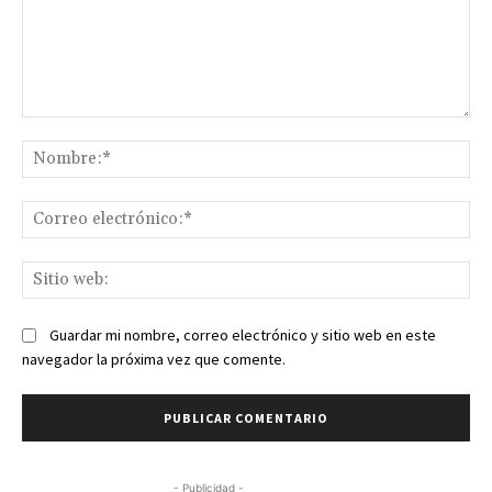
Comentario:
No
Co
ele
Sit
we
Guardar mi nombre, correo electrónico y sitio web en este
navegador la próxima vez que comente.
- Publicidad -