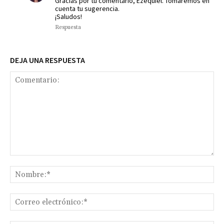
Gracias por tu comentario, Ezequiel. Tomaremos en
cuenta tu sugerencia.
¡Saludos!
Respuesta
DEJA UNA RESPUESTA
Comentario:
No
Co
ele