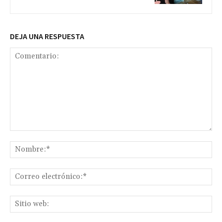
DEJA UNA RESPUESTA
Comentario:
No
Co
ele
Sit
we