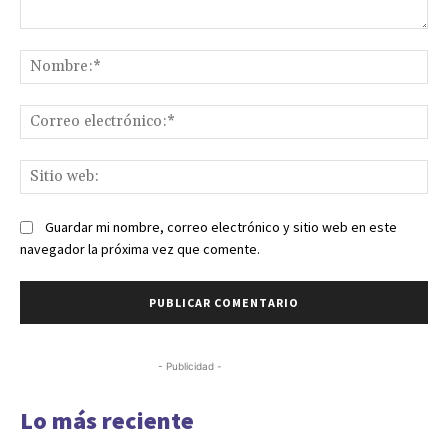
Comentario:
No
Co
ele
Sit
we
Guardar mi nombre, correo electrónico y sitio web en este
navegador la próxima vez que comente.
- Publicidad -
Lo más reciente