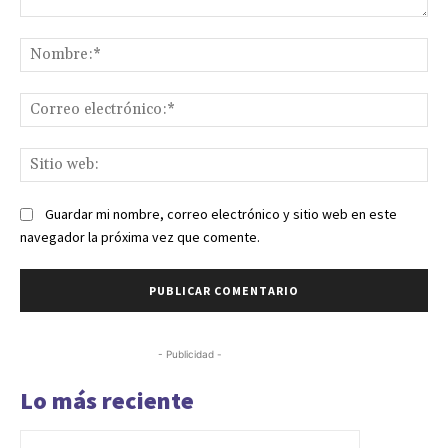
Comentario:
No
Co
ele
Sit
we
Guardar mi nombre, correo electrónico y sitio web en este
navegador la próxima vez que comente.
- Publicidad -
Lo más reciente