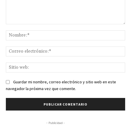
Comentario:
No
Co
ele
Sit
we
Guardar mi nombre, correo electrónico y sitio web en este
navegador la próxima vez que comente.
- Publicidad -