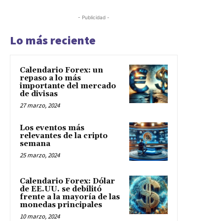
Los eventos más
relevantes de la cripto
semana
25 marzo, 2024
Calendario Forex: Dólar
de EE.UU. se debilitó
frente a la mayoría de las
monedas principales
10 marzo, 2024
¿Reddit debutará
próximamente en el
mercado de valores?
8 marzo, 2024
La economía de Egipto se
tambalea: FMI y EAU al
rescate
7 marzo, 2024