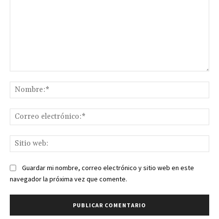
ele
Sit
we
Guardar mi nombre, correo electrónico y sitio web en este
navegador la próxima vez que comente.
- Publicidad -
Lo más reciente
Calendario Forex: un
repaso a lo más
importante del mercado
de divisas
27 marzo, 2024