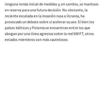
ninguna ronda inicial de medidas y, en cambio, se mantuvo
en reserva para una futura decisión. No obstante, la
reciente escalada en la invasión rusa a Ucrania, ha
provocado un debate sobre si acelerar su uso. Si bien los
países bálticos y Polonia se encuentran entre los que
abogan por una línea agresiva sobre la red SWIFT, otros
estados miembros son más cautelosos.
TAGS
Estados Unidos
Rusia
SWIFT
Ucrania
Artículo anterior
Artículo siguiente
Suministro global de chips
Magnates de Rusia perdieron
será afectado seriamente por
$39 millones en un día
guerra en Ucrania