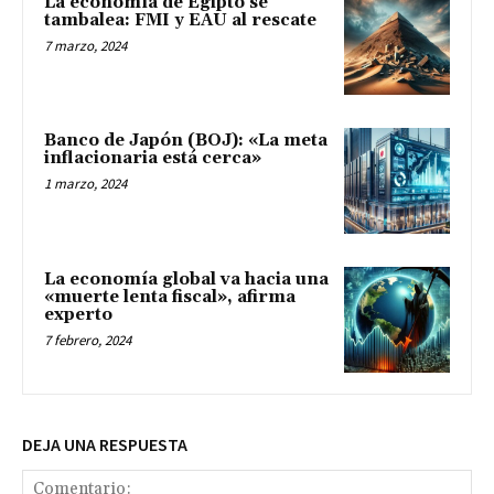
La economía global va hacia una
«muerte lenta fiscal», afirma
experto
7 febrero, 2024
DEJA UNA RESPUESTA
Comentario:
No
Co