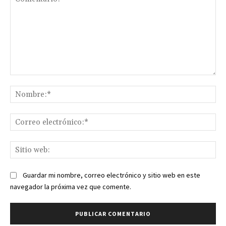
Comentario:
No
Co
ele
Sit
we
Guardar mi nombre, correo electrónico y sitio web en este
navegador la próxima vez que comente.