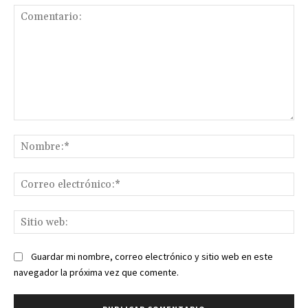
Comentario:
No
Co
ele
Sit
we
Guardar mi nombre, correo electrónico y sitio web en este
navegador la próxima vez que comente.