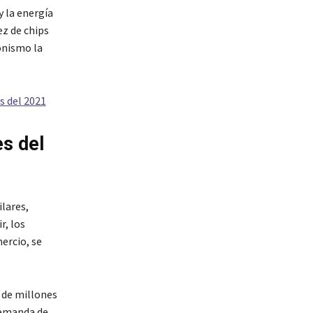
y la energía
z de chips
onismo la
s del 2021
es del
ilares,
r, los
ercio, se
 de millones
demanda de