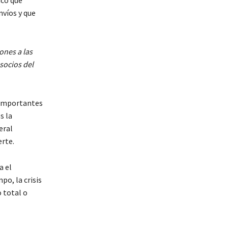
nvíos y que
ones a las
socios del
s importantes
s la
eral
rte.
a el
o, la crisis
o total o