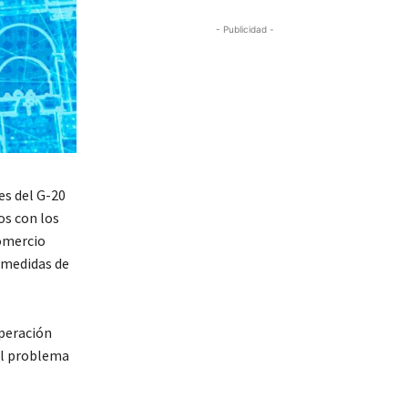
- Publicidad -
es del G-20
os con los
comercio
 medidas de
uperación
el problema