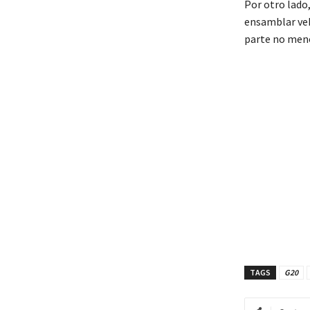
Por otro lado,
ensamblar veh
parte no men
TAGS
G20