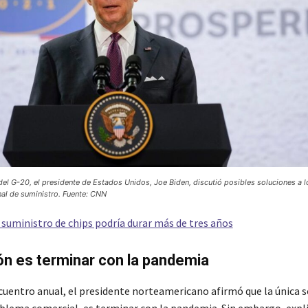
del G-20, el presidente de Estados Unidos, Joe Biden, discutió posibles soluciones a l
nal de suministro. Fuente: CNN
 suministro de chips podría durar más de tres años
ón es terminar con la pandemia
cuentro anual, el presidente norteamericano afirmó que la única s
oblema comercial, es terminar con la pandemia. Sin embargo, expl