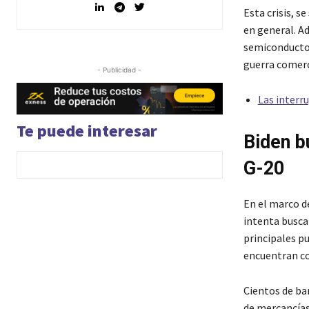
Esta crisis, s
en general. A
semiconductore
guerra comerci
- Publicidad -
Las interr
Te puede interesar
Biden b
G-20
En el marco de
intenta busca
principales p
encuentran c
Cientos de ba
de mercancías