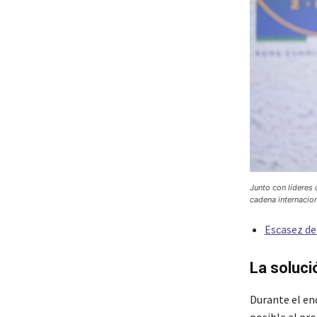
Junto con líderes 
cadena internacio
Escasez de
La soluci
Durante el en
posible al pr