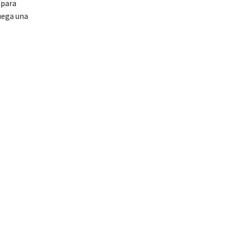
 para
uega una