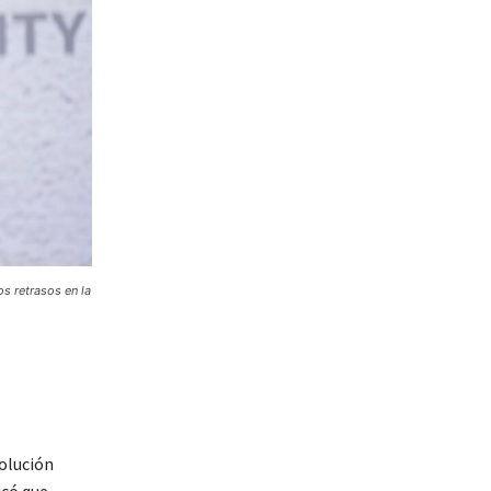
os retrasos en la
olución
icó que