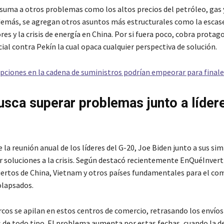
e suma a otros problemas como los altos precios del petróleo, gas 
demás, se agregan otros asuntos más estructurales como la escase
s y la crisis de energía en China. Por si fuera poco, cobra protag
al contra Pekín la cual opaca cualquier perspectiva de solución.
upciones en la cadena de suministros podrían empeorar para finale
usca superar problemas junto a líder
 la reunión anual de los líderes del G-20, Joe Biden junto a sus sim
r soluciones a la crisis. Según destacó recientemente EnQuéInverti
uertos de China, Vietnam y otros países fundamentales para el com
olapsados.
rcos se apilan en estos centros de comercio, retrasando los envíos
 de todo tipo. El problema aumenta por estas fechas, cuando la 