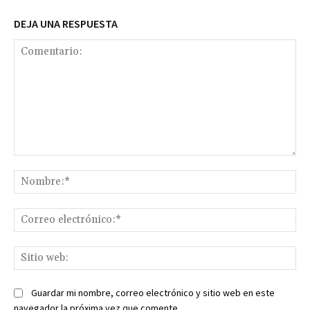
DEJA UNA RESPUESTA
Comentario:
No
Co
ele
Sit
we
Guardar mi nombre, correo electrónico y sitio web en este
navegador la próxima vez que comente.