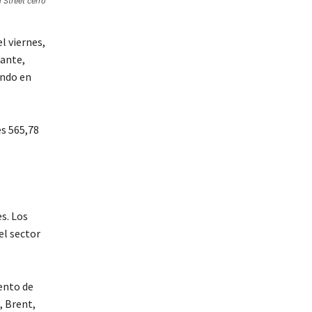
 Street cerró
l viernes,
tante,
ando en
es 565,78
s. Los
el sector
ento de
, Brent,