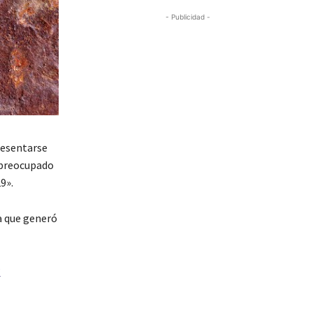
- Publicidad -
resentarse
o preocupado
9».
a que generó
?