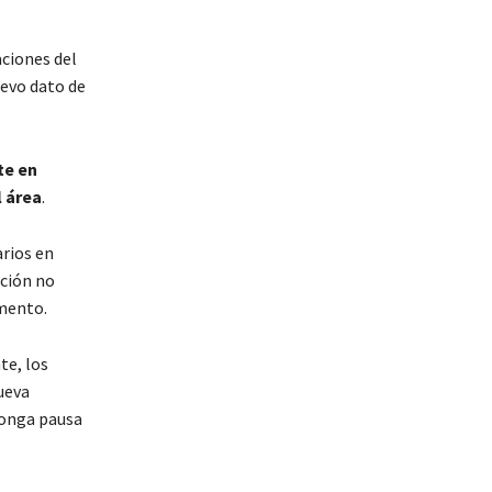
ciones del
uevo dato de
te en
l área
.
arios en
ación no
omento.
te, los
ueva
ponga pausa