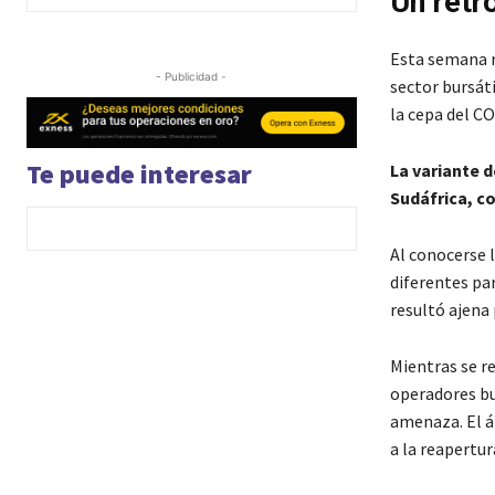
Un retr
Esta semana r
- Publicidad -
sector bursát
la cepa del C
Te puede interesar
La variante 
Sudáfrica, c
Al conocerse l
diferentes par
resultó ajena
Mientras se r
operadores bu
amenaza. El á
a la reapertu