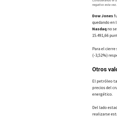
Considerando el d
negativo esta vez.
Dow Jones
fu
quedando en l
Nasdaq
no se
15.491,66 pun
Para el cierre
(-3,52%) resp
Otros val
El petróleo t
precios del cr
energético.
Del lado esta
realizarse est