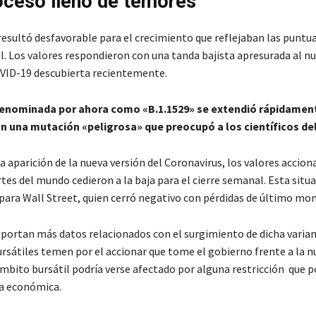
oceso lleno de temores
esultó desfavorable para el crecimiento que reflejaban las puntua
il. Los valores respondieron con una tanda bajista apresurada al n
OVID-19 descubierta recientemente.
denominada por ahora como «B.1.1529» se extendió rápidamen
on una mutación «peligrosa» que preocupó a los científicos de
a aparición de la nueva versión del Coronavirus, los valores accion
tes del mundo cedieron a la baja para el cierre semanal. Esta situ
 para Wall Street, quien cerró negativo con pérdidas de último m
eportan más datos relacionados con el surgimiento de dicha varian
rsátiles temen por el accionar que tome el gobierno frente a la n
mbito bursátil podría verse afectado por alguna restricción que 
ra económica.