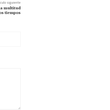
ículo siguiente
la multitud
os tiempos