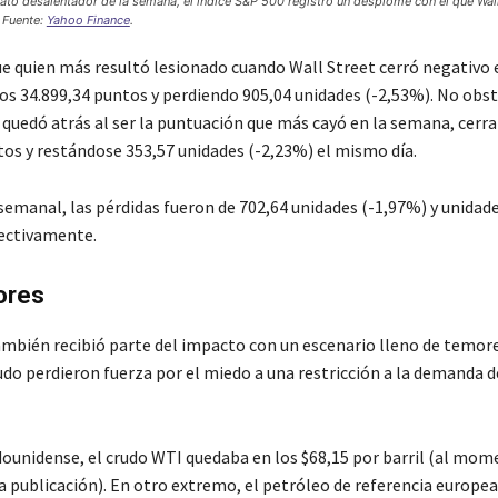
ato desalentador de la semana, el índice S&P 500 registró un desplome con el que Wall
 Fuente:
Yahoo Finance
.
e quien más resultó lesionado cuando Wall Street cerró negativo e
os 34.899,34 puntos y perdiendo 905,04 unidades (-2,53%). No obs
 quedó atrás al ser la puntuación que más cayó en la semana, cerr
tos y restándose 353,57 unidades (-2,23%) el mismo día.
 semanal, las pérdidas fueron de 702,64 unidades (-1,97%) y unidad
ectivamente.
ores
ambién recibió parte del impacto con un escenario lleno de temore
udo perdieron fuerza por el miedo a una restricción a la demanda d
dounidense, el crudo WTI quedaba en los $68,15 por barril (al mom
a publicación). En otro extremo, el petróleo de referencia europea