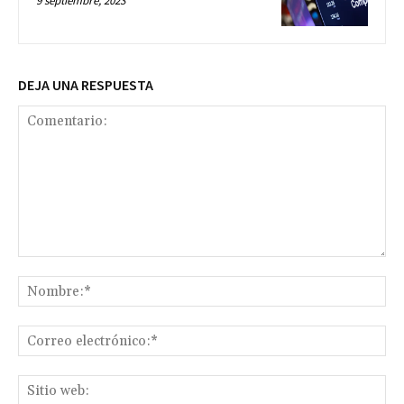
9 septiembre, 2023
DEJA UNA RESPUESTA
Comentario:
No
Co
ele
Sit
we