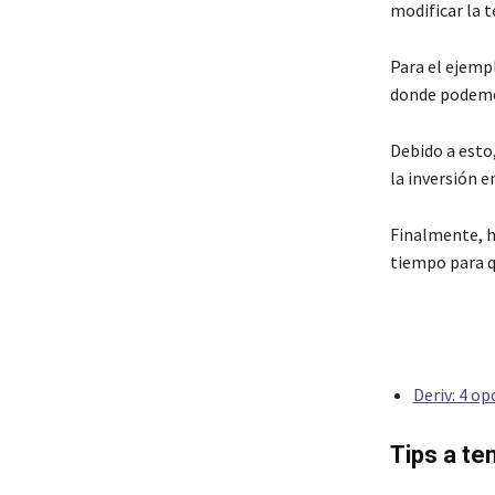
modificar la 
Para el ejempl
donde podemos
Debido a esto,
la inversión 
Finalmente, ha
tiempo para qu
Deriv: 4 op
Tips a te