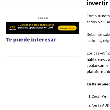
invertir
Como su nombr
- Publicidad -
activo o divis
Debemos saber
Te puede interesar
acciones, cri
Los basket índ
hablaremos a
apalancamient
plataforma de
En Deriv pued
Cesta Oro
Cesta AUD