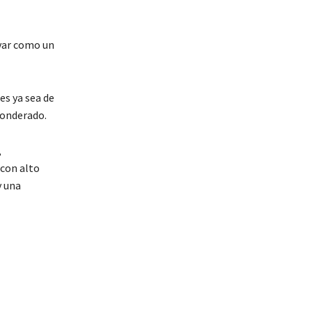
rvar como un
es ya sea de
 ponderado.
,
 con alto
y una