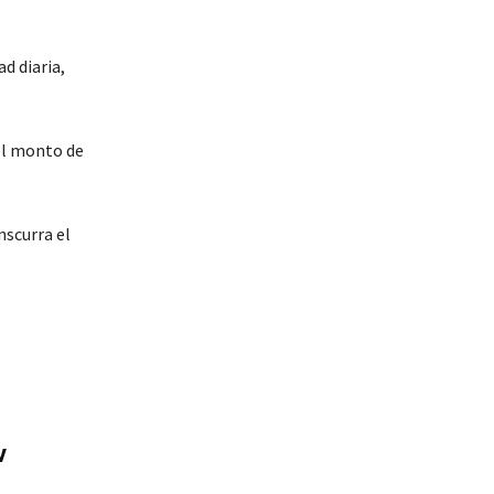
d diaria,
 el monto de
nscurra el
v