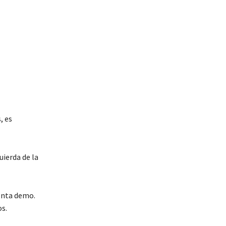
, es
uierda de la
uenta demo.
os.