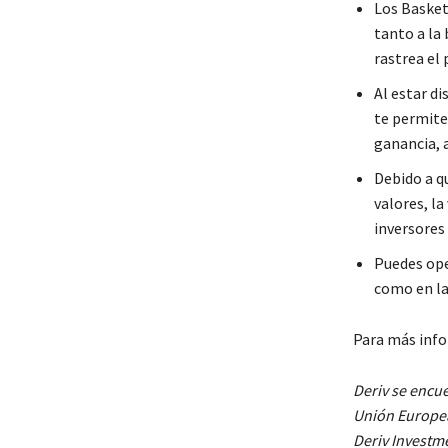
Los Basket
tanto a la 
rastrea el
Al estar d
te permite
ganancia, 
Debido a q
valores, la
inversores
Puedes oper
como en la
Para más info
Deriv se encue
Unión Europea
Deriv Investm