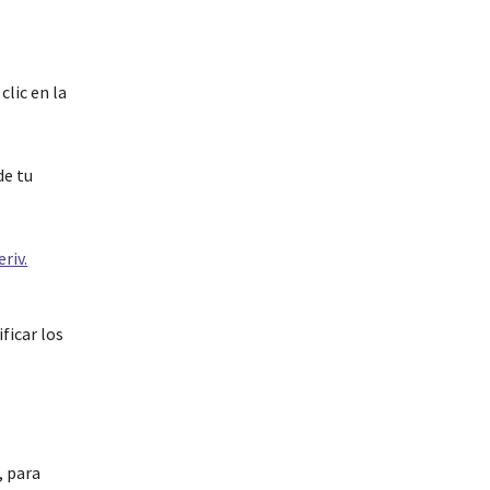
clic en la
de tu
ficar los
, para