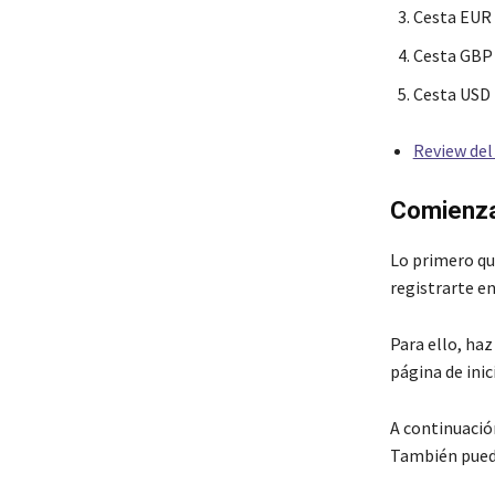
Cesta EUR
Cesta GB
Cesta USD
Review del
Comienza 
Lo primero que
registrarte en
Para ello, haz
página de inic
A continuació
También puede