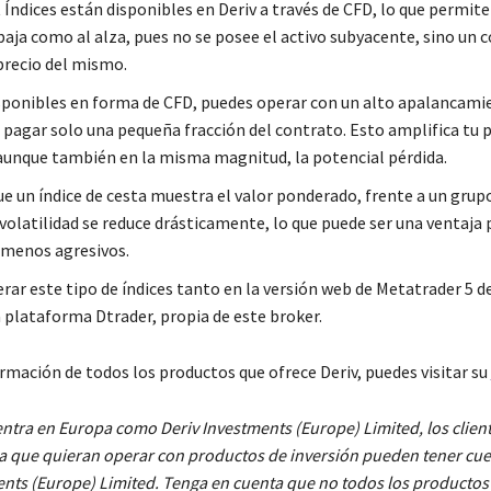
 Índices están disponibles en Deriv a través de CFD, lo que permit
baja como al alza, pues no se posee el activo subyacente, sino un 
 precio del mismo.
isponibles en forma de CFD, puedes operar con un alto apalancamie
 pagar solo una pequeña fracción del contrato. Esto amplifica tu 
aunque también en la misma magnitud, la potencial pérdida.
ue un índice de cesta muestra el valor ponderado, frente a un grupo
 volatilidad se reduce drásticamente, lo que puede ser una ventaja 
 menos agresivos.
ar este tipo de índices tanto en la versión web de Metatrader 5 de
 plataforma Dtrader, propia de este broker.
rmación de todos los productos que ofrece Deriv, puedes visitar su
ntra en Europa como Deriv Investments (Europe) Limited, los client
 que quieran operar con productos de inversión pueden tener cue
ents (Europe) Limited. Tenga en cuenta que no todos los productos