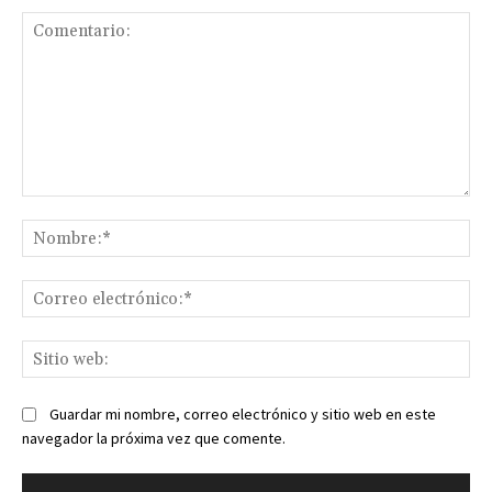
Comentario:
No
Co
ele
Sit
we
Guardar mi nombre, correo electrónico y sitio web en este
navegador la próxima vez que comente.