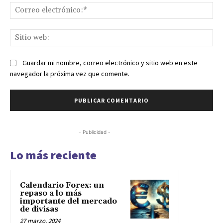
Co
ele
Sit
we
Guardar mi nombre, correo electrónico y sitio web en este
navegador la próxima vez que comente.
- Publicidad -
Lo más reciente
Calendario Forex: un
repaso a lo más
importante del mercado
de divisas
27 marzo, 2024