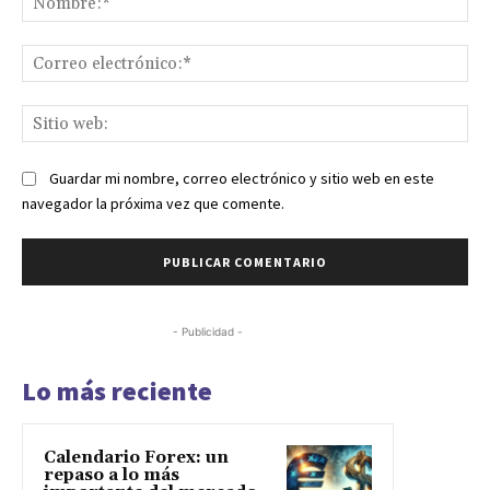
Co
ele
Sit
we
Guardar mi nombre, correo electrónico y sitio web en este
navegador la próxima vez que comente.
- Publicidad -
Lo más reciente
Calendario Forex: un
repaso a lo más