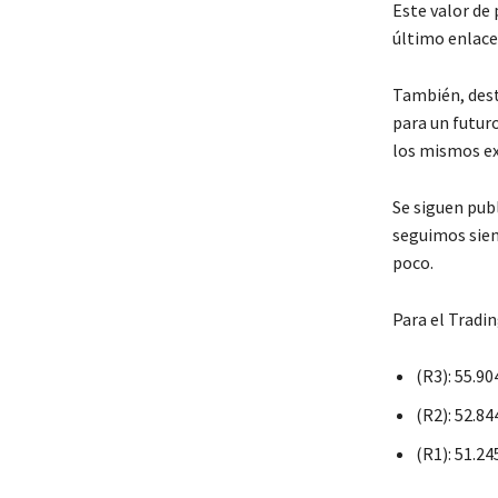
Este valor de 
último enlace 
También, dest
para un futur
los mismos ex
Se siguen pub
seguimos sien
poco.
Para el Tradi
(R3): 55.90
(R2): 52.84
(R1): 51.24