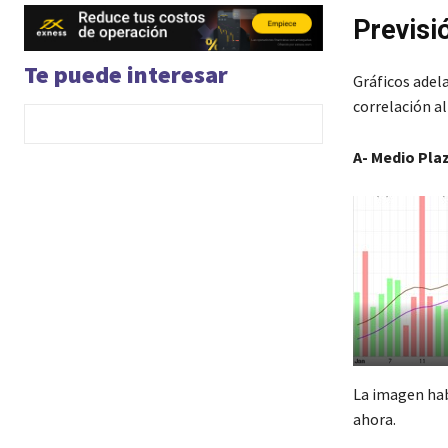
Previsi
Te puede interesar
Gráficos adel
correlación a
A- Medio Pla
La imagen habl
ahora.