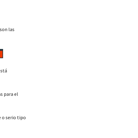
son las
está
s para el
 o serio tipo