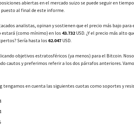
posiciones abiertas en el mercado suizo se puede seguir en tiempo 
puesto al final de este informe.
acados analistas, opinan y sostienen que el precio más bajo para e
o estará (como mínimo) en los
43.732
USD. ¿Y el precio más alto qu
pertos? Sería hasta los
62.047
USD.
licando objetivos estratosféricos (ya menos) para el Bitcoin. Nos
do cautos y preferimos referir a los dos párrafos anteriores. Vam
ng tengamos en cuenta las siguientes cuotas como soportes y resis
4
4
5