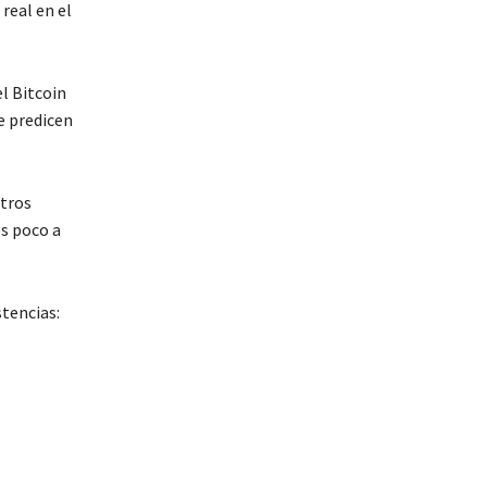
real en el
l Bitcoin
e predicen
otros
os poco a
tencias: