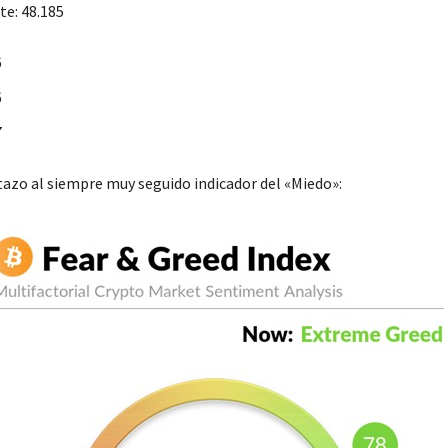
te: 48.185
6
6
7
stazo al siempre muy seguido indicador del «Miedo»: