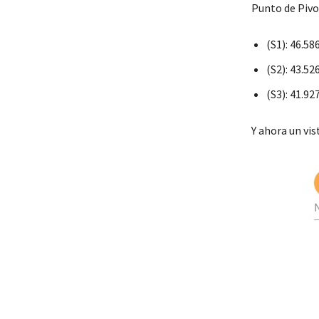
Punto de Pivo
(S1): 46.58
(S2): 43.52
(S3): 41.92
Y ahora un vi