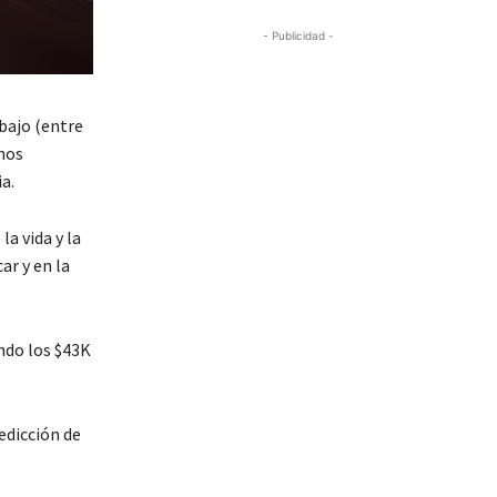
- Publicidad -
abajo (entre
 nos
a.
a vida y la
ar y en la
ndo los $43K
edicción de