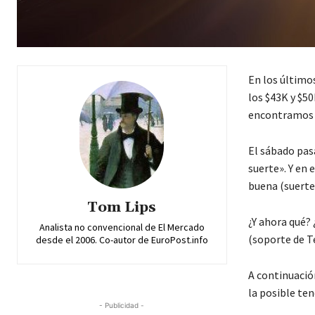
En los últimos
los $43K y $50
encontramos p
El sábado pas
suerte». Y en 
buena (suerte
Tom Lips
¿Y ahora qué?
Analista no convencional de El Mercado
(soporte de T
desde el 2006. Co-autor de EuroPost.info
A continuación
la posible te
- Publicidad -