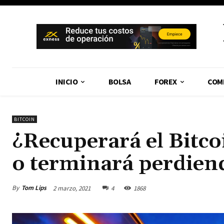
INICIO
BOLSA
FOREX
COM
BITCOIN
¿Recuperará el Bitco
o terminará perdien
By
Tom Lips
2 marzo, 2021
4
1868