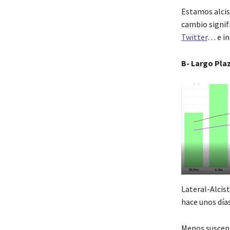
Estamos alcis
cambio signifi
Twitter
… e in
B- Largo Pla
Lateral-Alcis
hace unos día
Menos suscepti