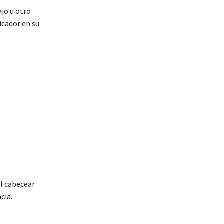
jo u otro
dicador en su
al cabecear
cia.