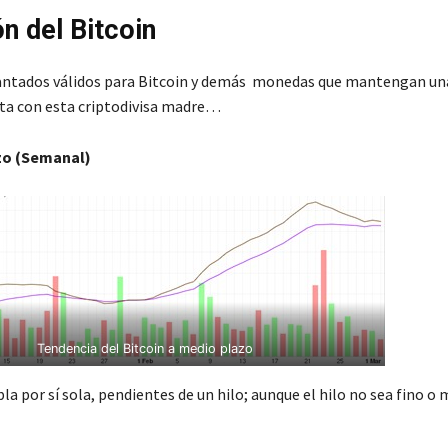
ón del Bitcoin
antados válidos para Bitcoin y demás monedas que mantengan un
lta con esta criptodivisa madre…
zo (Semanal)
Tendencia del Bitcoin a medio plazo
a por sí sola, pendientes de un hilo; aunque el hilo no sea fino o 