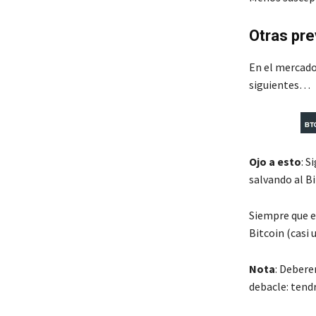
Otras pre
En el mercado 
siguientes…
Ojo a esto
: S
salvando al B
Siempre que e
Bitcoin (casi 
Nota
: Debere
debacle: tendr