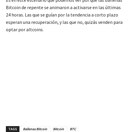
Es en este escenario que podemos ver por qué las ballenas
Bitcoin de repente se animaron a activarse en las últimas
24 horas. Las que se guían por la tendencia a corto plazo
esperan una recuperación, y las que no, quizás venden para
optar por altcoins.
TAGS
Ballenas Bitcoin
Bitcoin
BTC