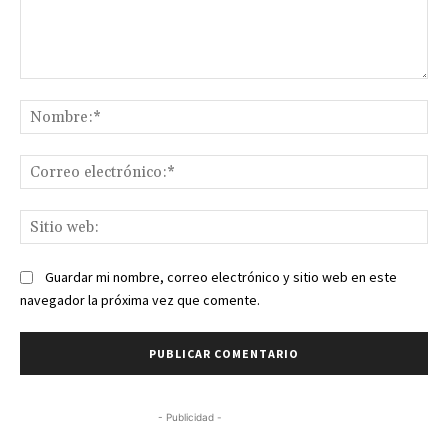
Comentario:
No
Co
ele
Sit
we
Guardar mi nombre, correo electrónico y sitio web en este
navegador la próxima vez que comente.
- Publicidad -