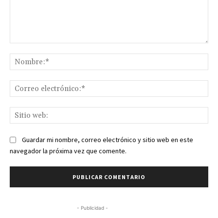
Comentario:
No
Co
ele
Sit
we
Guardar mi nombre, correo electrónico y sitio web en este
navegador la próxima vez que comente.
- Publicidad -