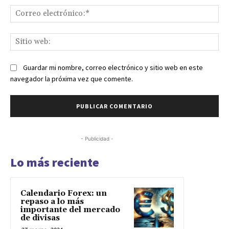
Co
ele
Sit
we
Guardar mi nombre, correo electrónico y sitio web en este
navegador la próxima vez que comente.
- Publicidad -
Lo más reciente
Calendario Forex: un
repaso a lo más
importante del mercado
de divisas