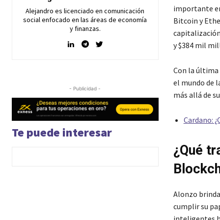
importante en
Alejandro es licenciado en comunicación
social enfocado en las áreas de economía
Bitcoin y Eth
y finanzas.
capitalización
y $384 mil mi
Con la última
el mundo de l
- Publicidad -
más allá de su
Cardano: ¿
Te puede interesar
¿Qué tr
Blockch
Alonzo brinda
cumplir su pap
inteligentes h