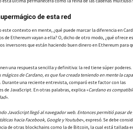
 esta última permanecerá como la reina de las cadenas multiuso
supermágico de esta red
 este contexto en mente, ¿qué puede marcar la diferencia en Car
ios de Ethereum vayan a ella? O, dicho de otro modo, ¿qué ofrece e
los inversores que están haciendo buen dinero en Ethereum para q
en una respuesta sencilla y definitiva: la red tiene súper poderes. 
 mágicos de Cardano, es que fue creada teniendo en mente la cap
». Durante una reciente entrevista, comparó este factor con las
s de JavaScript. En otras palabras, explica «
Cardano es compatible
dad
».
do JavaScript llegó al navegador web. Entonces permitió pasar de
státicas hacia Facebook, Google y Youtube
», expresó. Se debe consi
ncia de otras blockchains como la de Bitcoin, la cual está tallada e