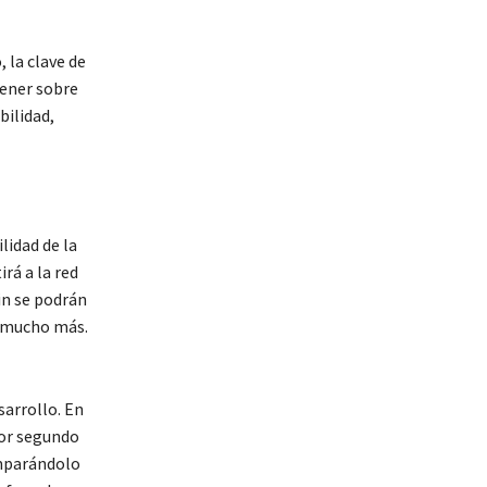
 la clave de
tener sobre
bilidad,
lidad de la
rá a la red
in se podrán
y mucho más.
sarrollo. En
por segundo
omparándolo