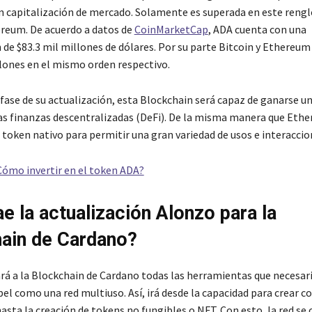
 capitalización de mercado. Solamente es superada en este rengl
ereum. De acuerdo a datos de
CoinMarketCap
, ADA cuenta con una
 de $83.3 mil millones de dólares. Por su parte Bitcoin y Ethereum
llones en el mismo orden respectivo.
 fase de su actualización, esta Blockchain será capaz de ganarse u
as finanzas descentralizadas (DeFi). De la misma manera que Ethe
 token nativo para permitir una gran variedad de usos e interaccio
Cómo invertir en el token ADA?
ae la actualización Alonzo para la
ain de Cardano?
rá a la Blockchain de Cardano todas las herramientas que necesar
el como una red multiuso. Así, irá desde la capacidad para crear c
asta la creación de tokens no fungibles o NFT. Con esto, la red se 