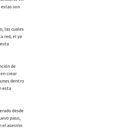
e estas son
, las cuales
 red, el ya
 esta
nción de
ten crear
munes dentro
n esta
perado desde
uevo paso,
n el asesino