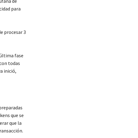
ufana de
cidad para
de procesar 3
 última fase
 con todas
 inició,
 preparadas
okens que se
erar que la
ransacción.