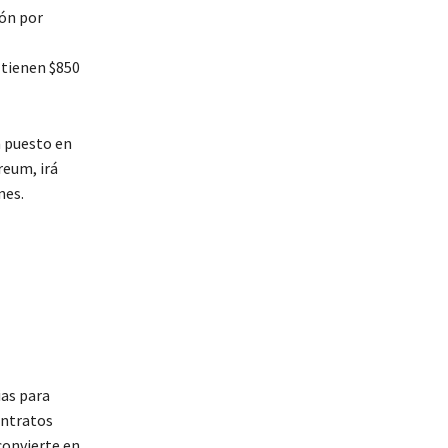
ón por
 tienen $850
n puesto en
reum, irá
nes.
ias para
ontratos
convierte en