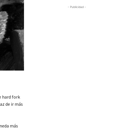
- Publicidad -
e hard fork
az de ir más
oneda más