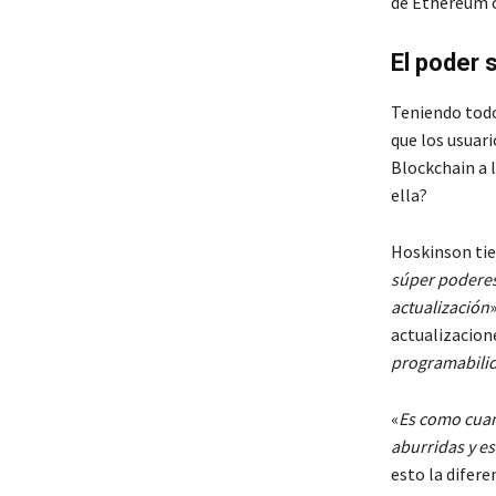
de Ethereum o
El poder 
Teniendo todo
que los usuar
Blockchain a 
ella?
Hoskinson tien
súper poderes
actualización
actualizacione
programabili
«
Es como cuan
aburridas y e
esto la difere