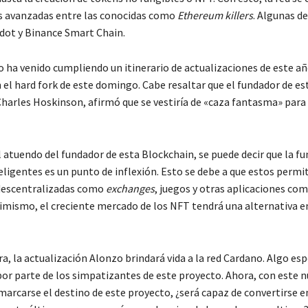
s avanzadas entre las conocidas como
Ethereum killers
. Algunas d
dot y Binance Smart Chain.
 ha venido cumpliendo un itinerario de actualizaciones de este año
el hard fork de este domingo. Cabe resaltar que el fundador de esta
arles Hoskinson, afirmó que se vestiría de «caza fantasma» para
l atuendo del fundador de esta Blockchain, se puede decir que la fu
eligentes es un punto de inflexión. Esto se debe a que estos permi
descentralizadas como
exchanges
, juegos y otras aplicaciones co
Asimismo, el creciente mercado de los NFT tendrá una alternativa e
a, la actualización Alonzo brindará vida a la red Cardano. Algo es
or parte de los simpatizantes de este proyecto. Ahora, con este n
arcarse el destino de este proyecto, ¿será capaz de convertirse e