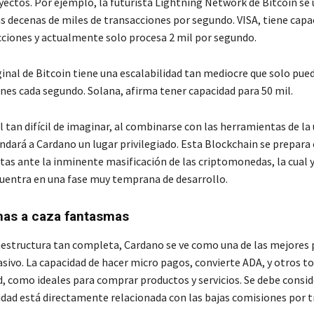
yectos. Por ejemplo, la futurista Lightning Network de Bitcoin se 
as decenas de miles de transacciones por segundo. VISA, tiene capa
cciones y actualmente solo procesa 2 mil por segundo.
ginal de Bitcoin tiene una escalabilidad tan mediocre que solo pue
ones cada segundo. Solana, afirma tener capacidad para 50 mil.
 tan difícil de imaginar, al combinarse con las herramientas de la
indará a Cardano un lugar privilegiado. Esta Blockchain se prepara
as ante la inminente masificación de las criptomonedas, la cual ya
uentra en una fase muy temprana de desarrollo.
mas a caza fantasmas
aestructura tan completa, Cardano se ve como una de las mejores
asivo. La capacidad de hacer micro pagos, convierte ADA, y otros t
d, como ideales para comprar productos y servicios. Se debe consid
lidad está directamente relacionada con las bajas comisiones por t