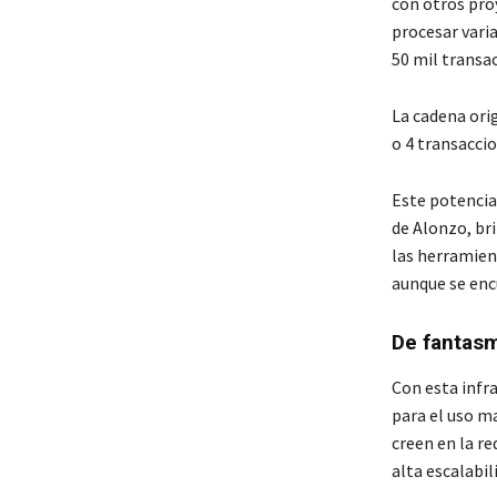
con otros pro
procesar vari
50 mil transa
La cadena ori
o 4 transacci
Este potencial
de Alonzo, br
las herramient
aunque se enc
De fantas
Con esta infr
para el uso m
creen en la re
alta escalabi