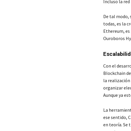
Incluso la red
De tal modo, s
todas, es la c
Ethereum, es s
Ouroboros Hy
Escalabilid
Con el desarro
Blockchain de 
la realizació
organizar ele
Aunque ya esto
La herramient
ese sentido, 
en teoría. Se