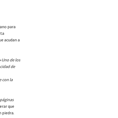
?
dano para
sta
ue acudan a
«
Uno de los
acidad de
 con la
 páginas
derar que
n piedra.