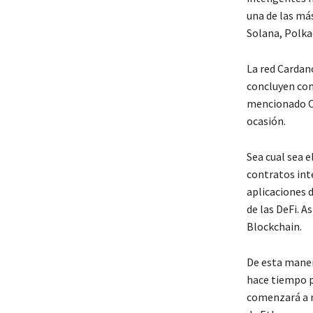
una de las má
Solana, Polka
La red Cardano
concluyen con 
mencionado Ch
ocasión.
Sea cual sea e
contratos int
aplicaciones 
de las DeFi. 
Blockchain.
De esta maner
hace tiempo p
comenzará a m