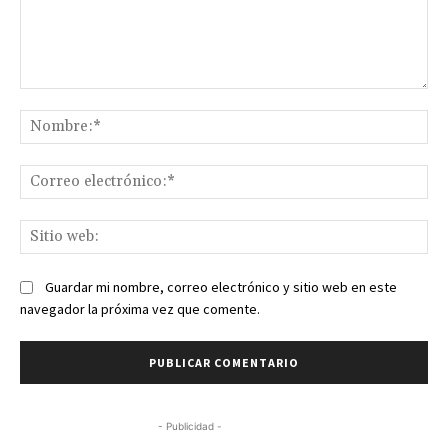
Comentario:
No
Co
ele
Sit
we
Guardar mi nombre, correo electrónico y sitio web en este
navegador la próxima vez que comente.
- Publicidad -