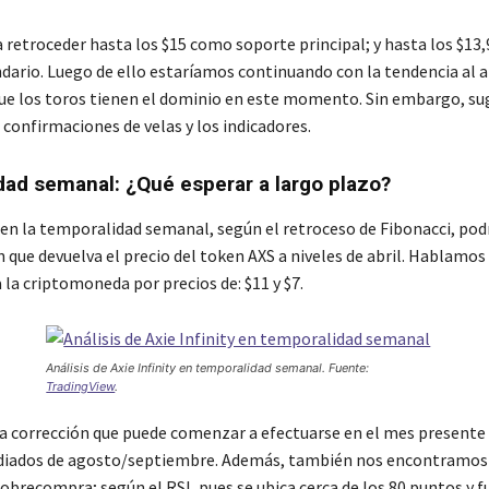
a retroceder hasta los $15 como soporte principal; y hasta los $13
dario. Luego de ello estaríamos continuando con la tendencia al a
e los toros tienen el dominio en este momento. Sin embargo, s
 confirmaciones de velas y los indicadores.
ad semanal: ¿Qué esperar a largo plazo?
, en la temporalidad semanal, según el retroceso de Fibonacci, po
 que devuelva el precio del token AXS a niveles de abril. Hablamos 
la criptomoneda por precios de: $11 y $7.
Análisis de Axie Infinity en temporalidad semanal. Fuente:
TradingView
.
a corrección que puede comenzar a efectuarse en el mes presente (
ediados de agosto/septiembre. Además, también nos encontramos
sobrecompra; según el RSI, pues se ubica cerca de los 80 puntos y f