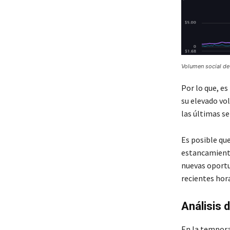
Volumen social de 
Por lo que, es
su elevado vo
las últimas s
Es posible que
estancamiento
nuevas oportun
recientes hora
Análisis 
En la tempora