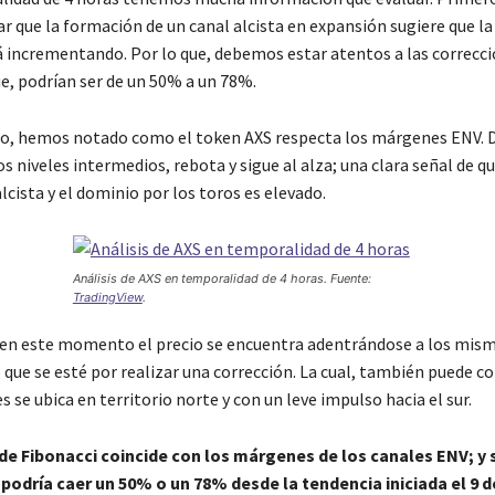
 que la formación de un canal alcista en expansión sugiere que la 
á incrementando. Por lo que, debemos estar atentos a las correcci
ue, podrían ser de un 50% a un 78%.
llo, hemos notado como el token AXS respecta los márgenes ENV. D
os niveles intermedios, rebota y sigue al alza; una clara señal de qu
lcista y el dominio por los toros es elevado.
Análisis de AXS en temporalidad de 4 horas. Fuente:
TradingView
.
en este momento el precio se encuentra adentrándose a los mism
 que se esté por realizar una corrección. La cual, también puede c
es se ubica en territorio norte y con un leve impulso hacia el sur.
de Fibonacci coincide con los márgenes de los canales ENV; y 
 podría caer un 50% o un 78% desde la tendencia iniciada el 9 de