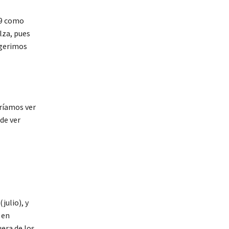
,9 como
lza, pues
ugerimos
dríamos ver
de ver
julio), y
 en
uera de los