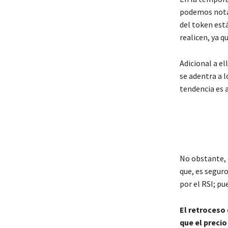
podemos notar
del token est
realicen, ya q
Adicional a e
se adentra a l
tendencia es a
No obstante, 
que, es seguro
por el RSI; pu
El retroceso 
que el precio