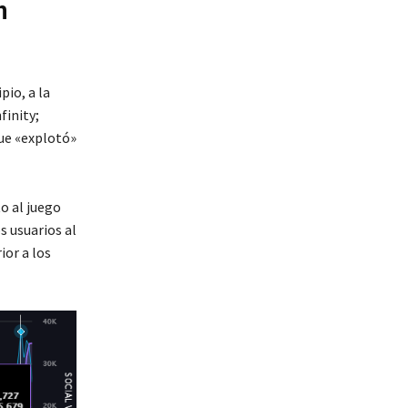
n
pio, a la
finity;
que «explotó»
o al juego
 usuarios al
ior a los