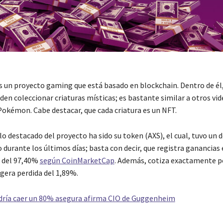
es un proyecto gaming que está basado en blockchain. Dentro de él,
en coleccionar criaturas místicas; es bastante similar a otros vi
Pokémon. Cabe destacar, que cada criatura es un NFT.
lo destacado del proyecto ha sido su token (AXS), el cual, tuvo u
 durante los últimos días; basta con decir, que registra ganancias 
s del 97,40%
según CoinMarketCap
. Además, cotiza exactamente po
igera perdida del 1,89%.
dría caer un 80% asegura afirma CIO de Guggenheim