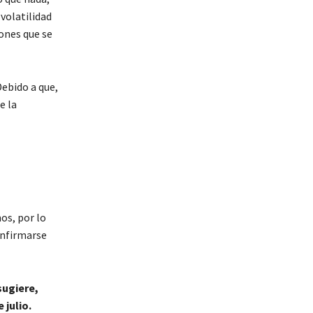
volatilidad
ones que se
ebido a que,
e la
os, por lo
onfirmarse
sugiere,
 julio.