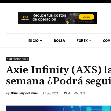
INICIO
BOLSA
FOREX
COM
CRIPTOMONEDAS
Axie Infinity (AXS) l
semana ¿Podrá segui
By
Willianmy Del Valle
12 julio, 2021
0
1112