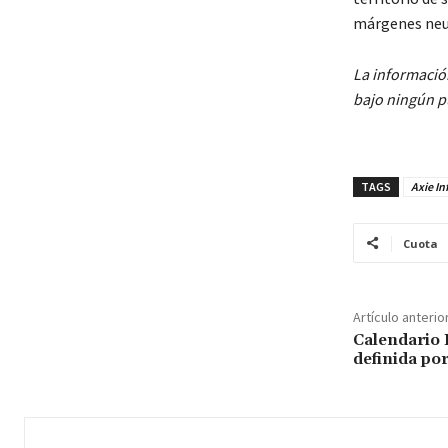
márgenes neu
La informació
bajo ningún pu
TAGS
Axie In
Cuota
Artículo anterio
Calendario
definida por