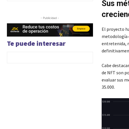
Sus mét
crecien
- Publicidad -
El proyecto ha
metodología e
Te puede interesar
entretenida, 
definitivamen
Cabe destacar
de NFT son po
evaluar sus mé
35.000.