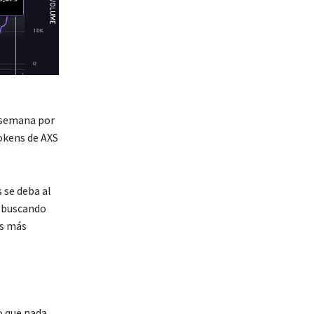
a semana por
okens de AXS
 se deba al
n buscando
as más
 que nada,