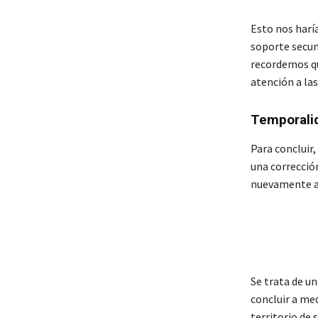
Esto nos harí
soporte secun
recordemos qu
atención a las
Temporalid
Para concluir
una corrección
nuevamente a 
Se trata de un
concluir a m
territorio de 