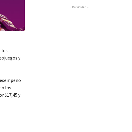
- Publicidad -
 los
deojuegos y
n desempeño
en los
r $17,45 y