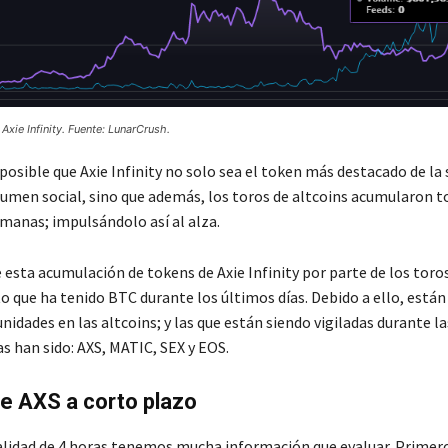
Axie Infinity. Fuente: LunarCrush.
 posible que Axie Infinity no solo sea el token más destacado de l
lumen social, sino que además, los toros de altcoins acumularon t
emanas; impulsándolo así al alza.
 esta acumulación de tokens de Axie Infinity por parte de los toros
 que ha tenido BTC durante los últimos días. Debido a ello, está
idades en las altcoins; y las que están siendo vigiladas durante l
s han sido: AXS, MATIC, SEX y EOS.
de AXS a corto plazo
lidad de 4 horas tenemos mucha información que evaluar. Primero