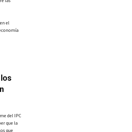
re las
en el
a economía
 los
an
rme del IPC
ber que la
cos que