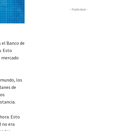
- Publicidad -
s el Banco de
. Esto
el mercado
l mundo, los
planes de
los
stancia.
hora. Esto
l no era