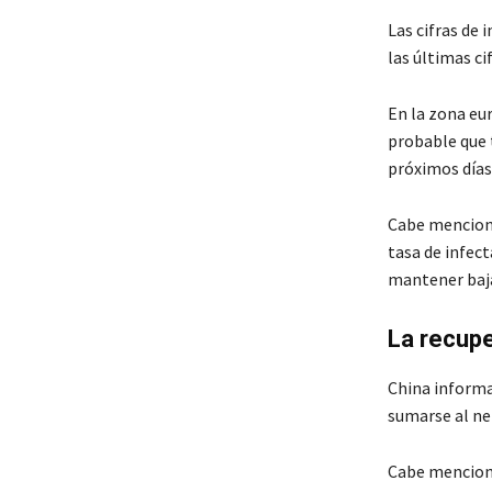
Las cifras de 
las últimas ci
En la zona eur
probable que t
próximos días
Cabe menciona
tasa de infect
mantener bajas
La recupe
China informar
sumarse al ne
Cabe menciona