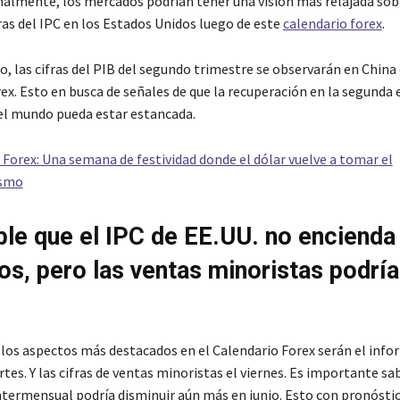
nalmente, los mercados podrían tener una visión más relajada sob
ras del IPC en los Estados Unidos luego de este
calendario forex
.
, las cifras del PIB del segundo trimestre se observarán en China 
rex. Esto en busca de señales de que la recuperación en la segund
l mundo pueda estar estancada.
 Forex: Una semana de festividad donde el dólar vuelve a tomar el
ismo
ble que el IPC de EE.UU. no encienda
s, pero las ventas minoristas podrí
, los aspectos más destacados en el Calendario Forex serán el info
rtes. Y las cifras de ventas minoristas el viernes. Es importante sa
intermensual podría disminuir aún más en junio. Esto con pronósti