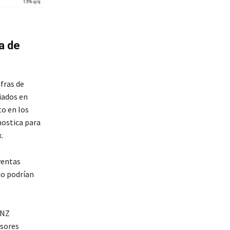
a de
ifras de
iados en
o en los
nostica para
.
ventas
io podrían
BNZ
rsores