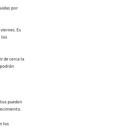
guidas por
 viernes. Es
 los
r de cerca la
s podrán
datos pueden
recimiento.
n los