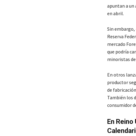
apuntan a un a
en abril.
Sin embargo, 
Reserva Federa
mercado Forex
que podría ca
minoristas de 
En otros lanza
productor seg
de fabricación
También los d
consumidor de
En Reino 
Calendari