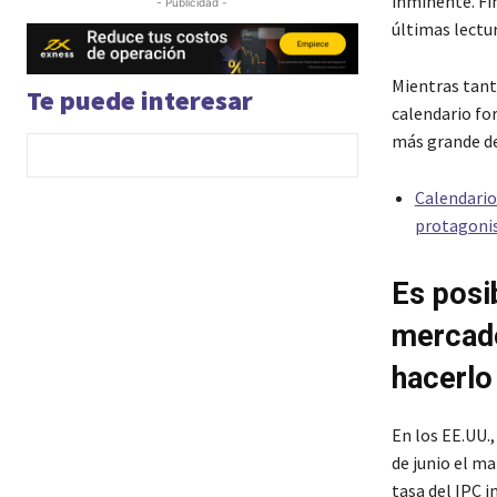
inminente. Fi
- Publicidad -
últimas lectu
Mientras tanto
Te puede interesar
calendario fo
más grande de
Calendario
protagon
Es posi
mercado
hacerlo
En los EE.UU.
de junio el ma
tasa del IPC 