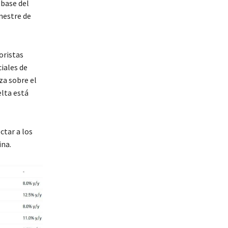
 base del
mestre de
oristas
iales de
za sobre el
lta está
ctar a los
ina.