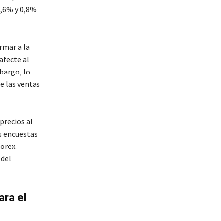
0,6% y 0,8%
rmar a la
afecte al
bargo, lo
e las ventas
precios al
s encuestas
Forex.
 del
ara el