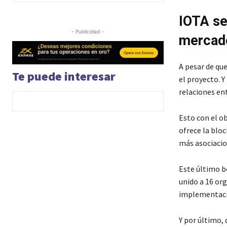
IOTA se
- Publicidad -
mercad
A pesar de qu
Te puede interesar
el proyecto. 
relaciones en
Esto con el o
ofrece la blo
más asociacio
Este último b
unido a 16 or
implementació
Y por último, 