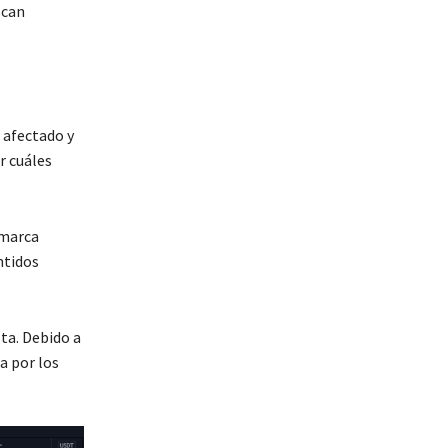
scan
 afectado y
r cuáles
 marca
ntidos
ta. Debido a
a por los