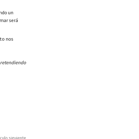
ando un
mar será
sto nos
 pretendiendo
ículo siguiente