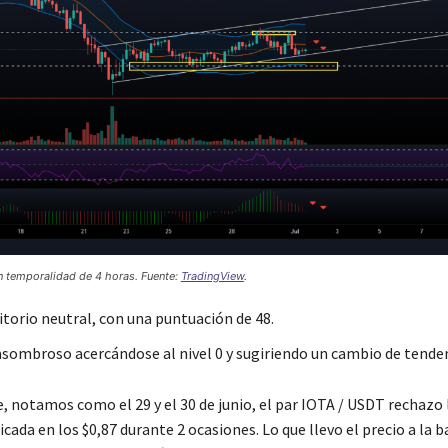
en temporalidad de 4 horas. Fuente:
TradingView
.
itorio neutral, con una puntuación de 48.
asombroso acercándose al nivel 0 y sugiriendo un cambio de tenden
, notamos como el 29 y el 30 de junio, el par IOTA / USDT rechazo 
icada en los $0,87 durante 2 ocasiones. Lo que llevo el precio a la ba