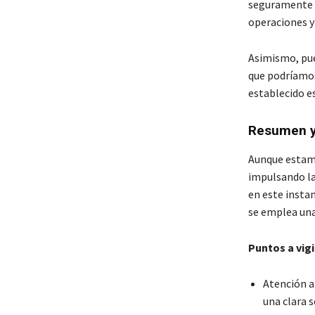
seguramente s
operaciones y
Asimismo, pued
que podríamos 
establecido e
Resumen y 
Aunque estamo
impulsando la
en este instan
se emplea una
Puntos a vigi
Atención a
una clara 