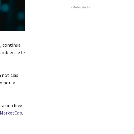
- Publicidad -
, continua
también se le
 noticias
o por la
ra una leve
nMarketCap
.