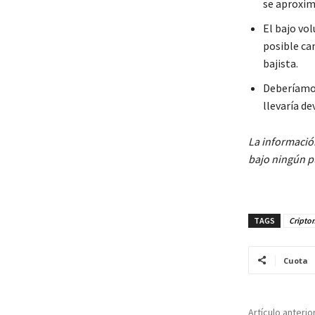
se aproxim
El bajo vo
posible ca
bajista.
Deberíamos
llevaría de
La informació
bajo ningún pu
TAGS
Cripto
Cuota
Artículo anterio