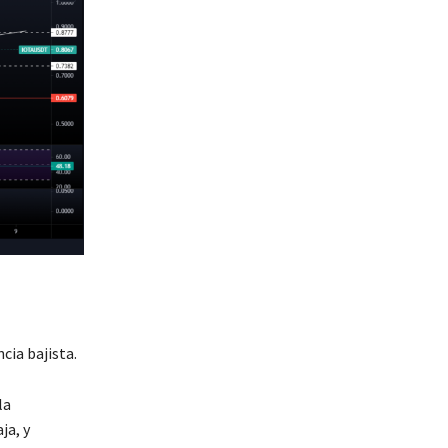
cia bajista.
la
ja, y