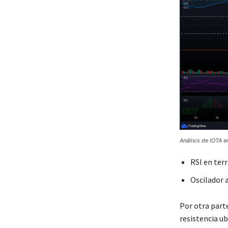
Análisis de IOTA 
RSI en terr
Oscilador 
Por otra parte
resistencia ub