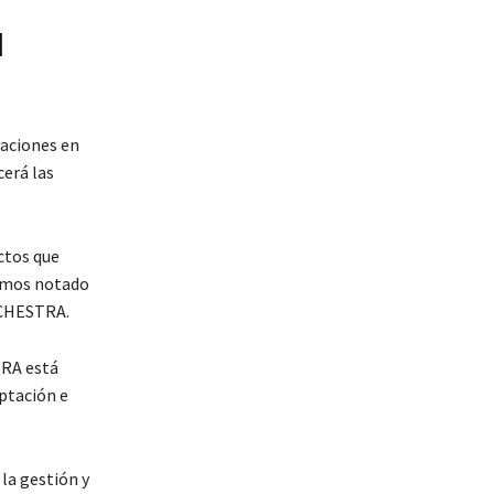
l
zaciones en
erá las
ctos que
hemos notado
RCHESTRA.
TRA está
ptación e
la gestión y