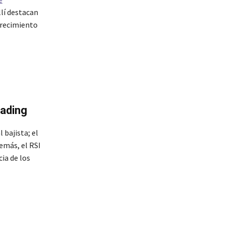
llí destacan
crecimiento
rading
 bajista; el
emás, el RSI
ia de los