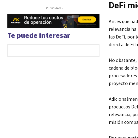
DeFi mi
- Publicidad -
Antes que nad
relevancia ha 
Te puede interesar
las DeFi, por
directa de Et
No obstante, 
cadena de blo
procesadores 
proyecto men
Adicionalment
productos DeF
relevancia, p
misión compa
Por otra parte