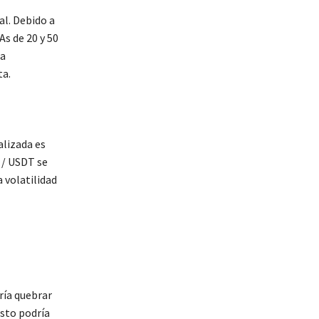
al. Debido a
As de 20 y 50
ha
ta.
alizada es
 / USDT se
 volatilidad
ría quebrar
Esto podría