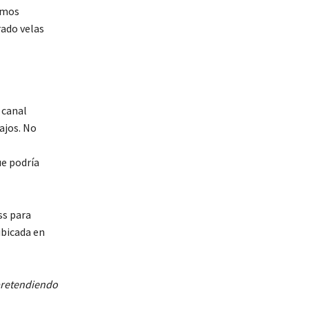
rimos
rado velas
 canal
ajos. No
e podría
ss para
ubicada en
 pretendiendo