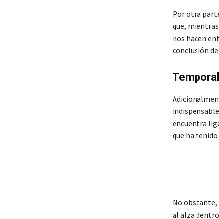
Por otra part
que, mientras 
nos hacen ent
conclusión deb
Temporali
Adicionalment
indispensable
encuentra lig
que ha tenido 
No obstante, 
al alza dentr