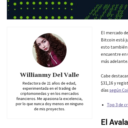
El mercado de
Bitcoin está j
esto también 
encuentre en u
más adelante
Willianmy Del Valle
Cabe destacar
$31,16 y regis
Redactora de 21 años de edad,
experimentada en el trading de
días
según Co
criptomonedas y en los mercados
financieros. Me apasiona la excelencia,
por lo que nunca doy menos en ninguno
Top 3 de c
de mis proyectos.
El Aval