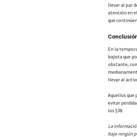
llevar al par 
atención en e
que continúen 
Conclusió
En la tempora
bajista que po
obstante, como
medianamente 
llevar al activ
Aquellos que 
evitar perdid
los $38.
La informació
bajo ningún pu