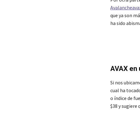
Avalancheava
que ya son má
ha sido abism
AVAX en 
Si nos ubicamo
cual ha tocad
o índice de fu
$38 y sugiere 