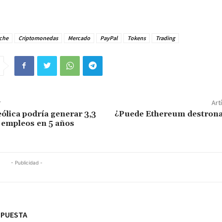
che
Criptomonedas
Mercado
PayPal
Tokens
Trading
r
Art
eólica podría generar 3,3
¿Puede Ethereum destronar
 empleos en 5 años
- Publicidad -
SPUESTA