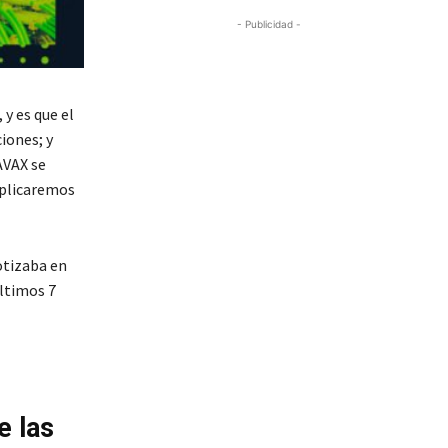
- Publicidad -
y es que el
iones; y
AVAX se
explicaremos
otizaba en
últimos 7
e las