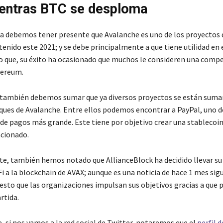
entras BTC se desploma
a debemos tener presente que Avalanche es uno de los proyectos
tenido este 2021; y se debe principalmente a que tiene utilidad en 
 lo que, su éxito ha ocasionado que muchos le consideren una comp
hereum.
también debemos sumar que ya diversos proyectos se están suman
ques de Avalanche. Entre ellos podemos encontrar a PayPal, uno d
de pagos más grande. Este tiene por objetivo crear una stablecoin
cionado.
e, también hemos notado que AllianceBlock ha decidido llevar su 
i a la blockchain de AVAX; aunque es una noticia de hace 1 mes sig
uesto que las organizaciones impulsan sus objetivos gracias a que
rtida.
, si nos vamos a la red social de Twitter, notaremos que el
perfil d