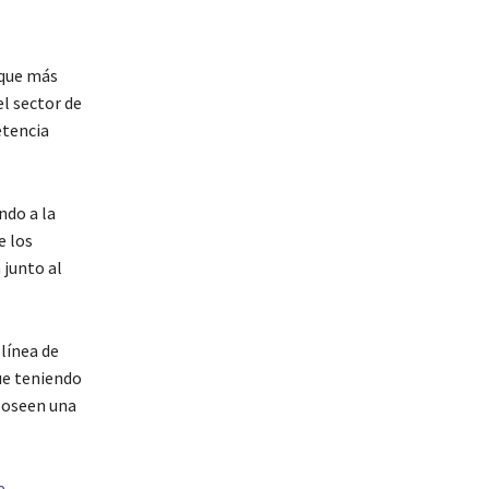
 que más
el sector de
etencia
do a la
e los
 junto al
línea de
ue teniendo
 poseen una
e